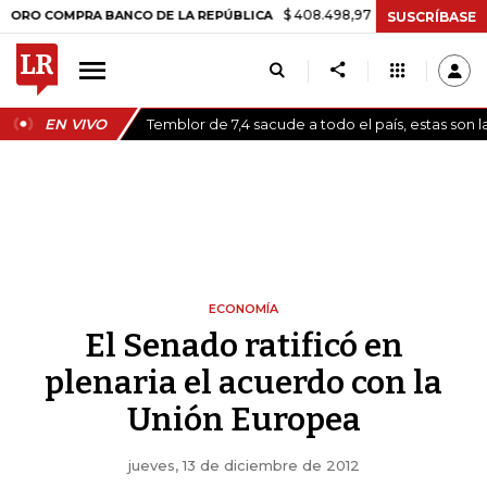
$ 408.498,97
+$ 8.753,81
+2,19%
COMPRA BANCO DE LA REPÚBLICA
SUSCRÍBASE
EN VIVO
Temblor de 7,4 sacude a todo el país, estas son 
ECONOMÍA
El Senado ratificó en
plenaria el acuerdo con la
Unión Europea
jueves, 13 de diciembre de 2012