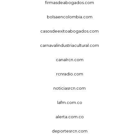
firmasdeabogados.com
bolsaencolombia.com
casosdeexitoabogados.com
carnavalindustriacultural.com
canalrcn.com
rcnradio.com
noticiasrcn.com
lafm.com.co
alerta.com.co
deportesrcn.com