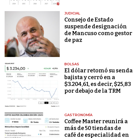
JUDICIAL
Consejo de Estado
suspende designación
de Mancuso como gestor
de paz
BOLSAS
El dólar retomó su senda
bajista y cerró en a
$3.204,61, es decir, $25,83
por debajo de la TRM
GASTRONOMÍA
Coffee Master reunirá a
más de 50 tiendas de
café de especialidad en