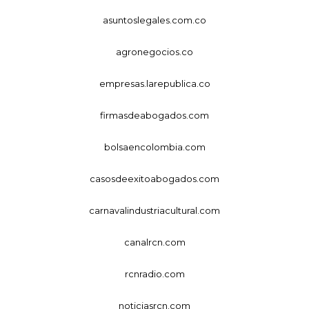
asuntoslegales.com.co
agronegocios.co
empresas.larepublica.co
firmasdeabogados.com
bolsaencolombia.com
casosdeexitoabogados.com
carnavalindustriacultural.com
canalrcn.com
rcnradio.com
noticiasrcn.com