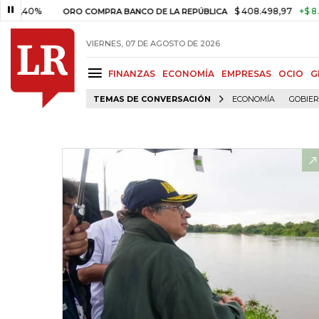
%
$ 408.498,97
+$ 8.753,81
ORO COMPRA BANCO DE LA REPÚBLICA
VIERNES, 07 DE AGOSTO DE 2026
FINANZAS
ECONOMÍA
EMPRESAS
OCIO
G
TEMAS DE CONVERSACIÓN
ECONOMÍA
GOBIE