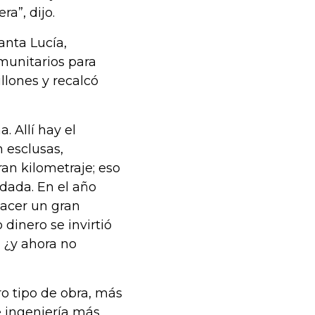
a”, dijo.
anta Lucía,
munitarios para
llones y recalcó
. Allí hay el
 esclusas,
an kilometraje; eso
ndada. En el año
hacer un gran
o dinero se invirtió
: ¿y ahora no
o tipo de obra, más
e ingeniería más