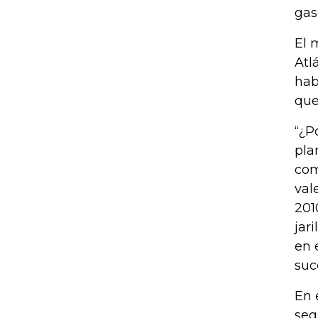
gas
El 
Atl
hab
que
“¿P
pla
com
val
201
jar
en 
suc
En 
seg