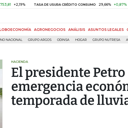
+2,19%
29,66%
+0,87%
+3,02%
TASA DE USURA CRÉDITO CONSUMO
LOBOECONOMÍA
AGRONEGOCIOS
ANÁLISIS
ASUNTOS LEGALES
RNO NACIONAL
GRUPO ARGOS
ODINSA
HOGAR
GRUPO NUTRESA
A
HACIENDA
El presidente Petro
emergencia económ
temporada de lluvi