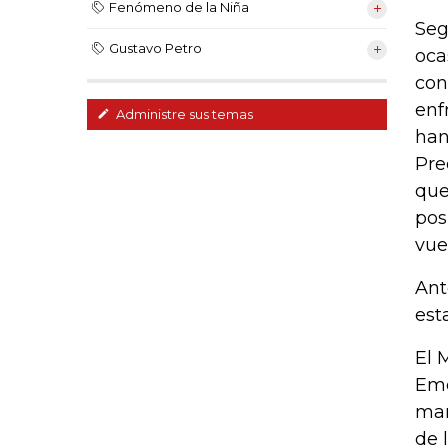
Fenómeno de la Niña
Seg
Gustavo Petro
oca
con
enf
Administre sus temas
han
Pre
que
pos
vue
Ant
est
El 
Eme
man
de 