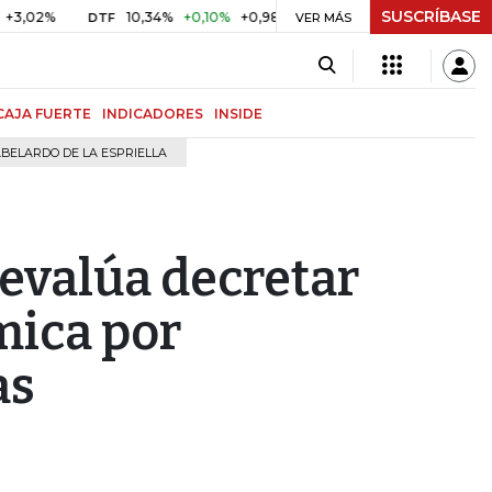
SUSCRÍBASE
10,34%
+0,10%
+0,98%
$ 416,91
+$ 0,05
+0,01%
DTF
UVR
VER MÁS
CAJA FUERTE
INDICADORES
INSIDE
BELARDO DE LA ESPRIELLA
 evalúa decretar
ica por
as