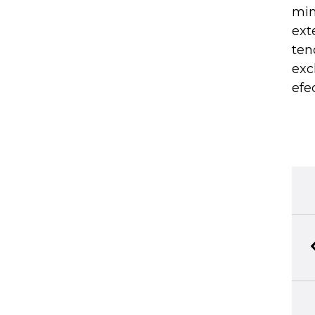
min
ext
ten
exc
efec