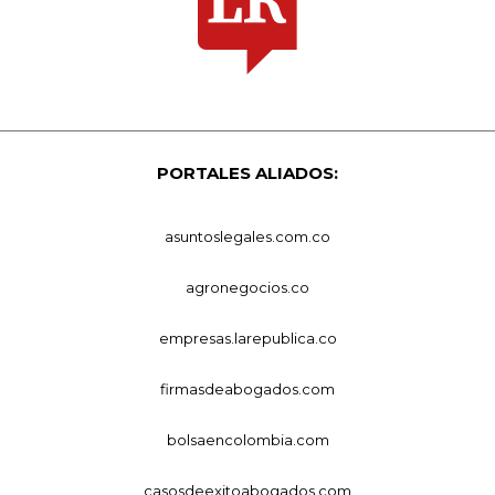
PORTALES ALIADOS:
asuntoslegales.com.co
agronegocios.co
empresas.larepublica.co
firmasdeabogados.com
bolsaencolombia.com
casosdeexitoabogados.com