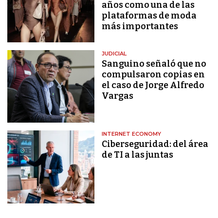
años como una de las
plataformas de moda
más importantes
JUDICIAL
Sanguino señaló que no
compulsaron copias en
el caso de Jorge Alfredo
Vargas
INTERNET ECONOMY
Ciberseguridad: del área
de TI a las juntas