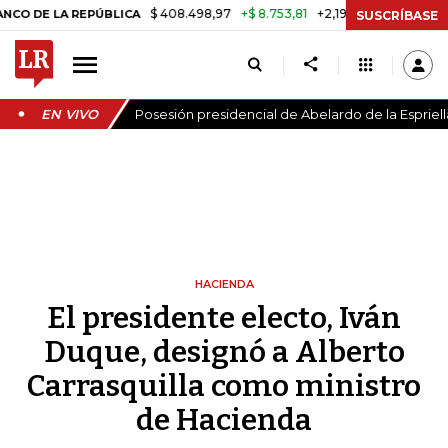
$ 408.498,97
+$ 8.753,81
+2,19%
 LA REPÚBLICA
TASA DE USURA
SUSCRÍBASE
EN VIVO
Posesión presidencial de Abelardo de la Espriell
HACIENDA
El presidente electo, Iván
Duque, designó a Alberto
Carrasquilla como ministro
de Hacienda