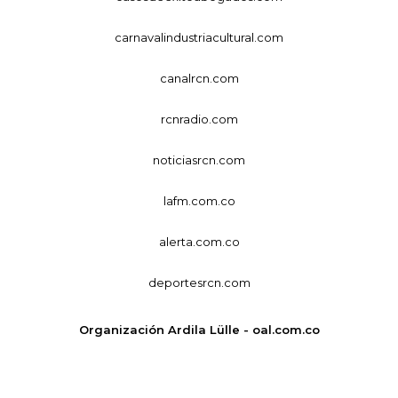
carnavalindustriacultural.com
canalrcn.com
rcnradio.com
noticiasrcn.com
lafm.com.co
alerta.com.co
deportesrcn.com
Organización Ardila Lülle - oal.com.co