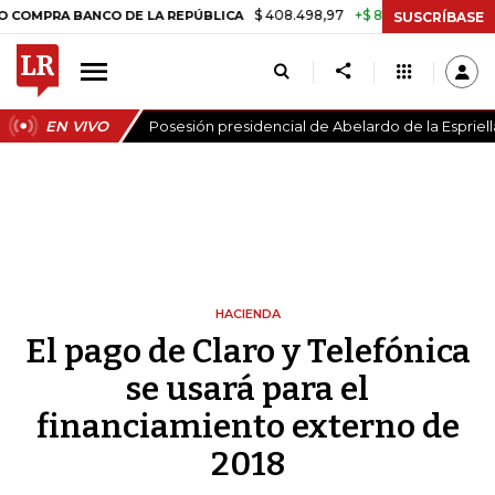
$ 408.498,97
+$ 8.753,81
+2,19%
BANCO DE LA REPÚBLICA
TASA 
SUSCRÍBASE
EN VIVO
Posesión presidencial de Abelardo de la Espriell
HACIENDA
El pago de Claro y Telefónica
se usará para el
financiamiento externo de
2018