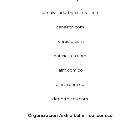
carnavalindustriacultural.com
canalrcn.com
rcnradio.com
noticiasrcn.com
lafm.com.co
alerta.com.co
deportesrcn.com
Organización Ardila Lülle - oal.com.co