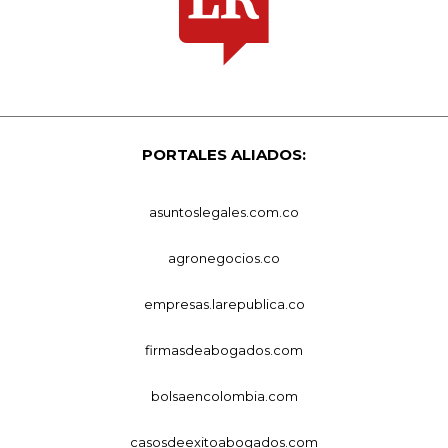
PORTALES ALIADOS:
asuntoslegales.com.co
agronegocios.co
empresas.larepublica.co
firmasdeabogados.com
bolsaencolombia.com
casosdeexitoabogados.com