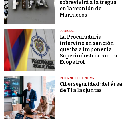
sobrevivirá a la tregua
en la reunión de
Marruecos
JUDICIAL
La Procuraduría
intervino en sanción
que iba a imponer la
Superindustria contra
Ecopetrol
INTERNET ECONOMY
Ciberseguridad: del área
de TI a las juntas