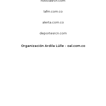
noticiasrcn.com
lafm.com.co
alerta.com.co
deportesrcn.com
Organización Ardila Lülle - oal.com.co