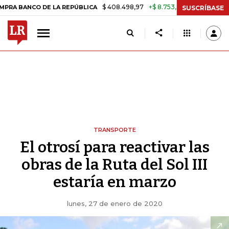
$ 408.498,97
+$ 8.753,81
+2,19%
O DE LA REPÚBLICA
TASA DE U
SUSCRÍBASE
TRANSPORTE
El otrosí para reactivar las
obras de la Ruta del Sol III
estaría en marzo
lunes, 27 de enero de 2020