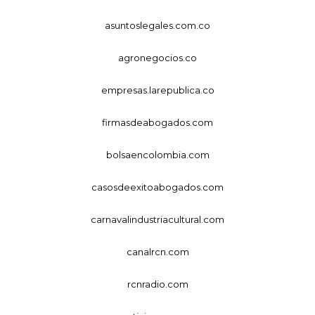
asuntoslegales.com.co
agronegocios.co
empresas.larepublica.co
firmasdeabogados.com
bolsaencolombia.com
casosdeexitoabogados.com
carnavalindustriacultural.com
canalrcn.com
rcnradio.com