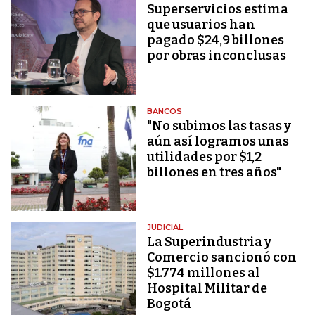
Superservicios estima
que usuarios han
pagado $24,9 billones
por obras inconclusas
BANCOS
"No subimos las tasas y
aún así logramos unas
utilidades por $1,2
billones en tres años"
JUDICIAL
La Superindustria y
Comercio sancionó con
$1.774 millones al
Hospital Militar de
Bogotá