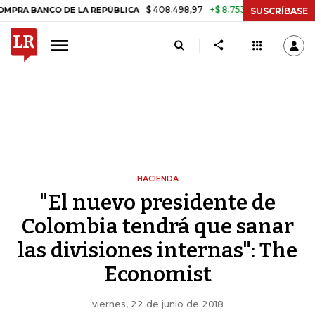
$ 408.498,97
+$ 8.753,81
+2,19%
CO DE LA REPÚBLICA
TASA DE U
SUSCRÍBASE
HACIENDA
"El nuevo presidente de
Colombia tendrá que sanar
las divisiones internas": The
Economist
viernes, 22 de junio de 2018