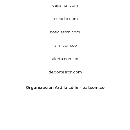
canalrcn.com
rcnradio.com
noticiasrcn.com
lafm.com.co
alerta.com.co
deportesrcn.com
Organización Ardila Lülle - oal.com.co