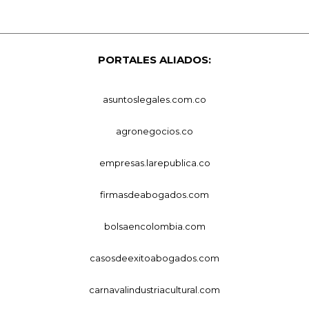
PORTALES ALIADOS:
asuntoslegales.com.co
agronegocios.co
empresas.larepublica.co
firmasdeabogados.com
bolsaencolombia.com
casosdeexitoabogados.com
carnavalindustriacultural.com