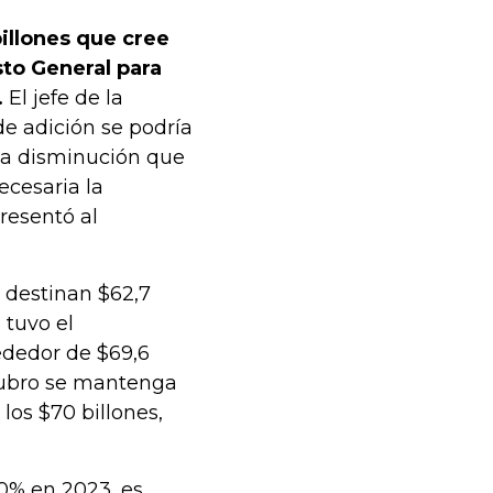
billones que cree
to General para
.
El jefe de la
e adición se podría
la disminución que
ecesaria la
resentó al
 destinan $62,7
 tuvo el
ededor de $69,6
 rubro se mantenga
 los $70 billones,
 0% en 2023, es