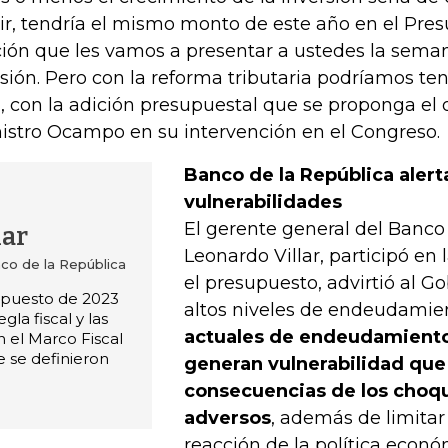
ir, tendría el mismo monto de este año en el Pres
ión que les vamos a presentar a ustedes la sema
isión. Pero con la reforma tributaria podríamos t
, con la adición presupuestal que se proponga el o
istro Ocampo en su intervención en el Congreso.
Banco de la República aler
vulnerabilidades
El gerente general del Banco
lar
Leonardo Villar, participó en 
co de la República
el presupuesto, advirtió al G
upuesto de 2023
altos niveles de endeudamie
gla fiscal y las
actuales de endeudamiento
 el Marco Fiscal
 se definieron
generan vulnerabilidad qu
consecuencias de los cho
adversos
, además de limitar
reacción de la política econó