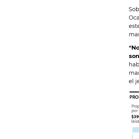
Sob
Oca
est
mar
“No
son
hab
man
el 