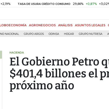
29,66%
+0,87%
+3,02%
TASA DE USURA CRÉDITO CONSUMO
LOBOECONOMÍA
AGRONEGOCIOS
ANÁLISIS
ASUNTOS LEGALES
RNO NACIONAL
GRUPO ARGOS
ODINSA
HOGAR
GRUPO NUTRESA
A
HACIENDA
El Gobierno Petro q
$401,4 billones el 
próximo año