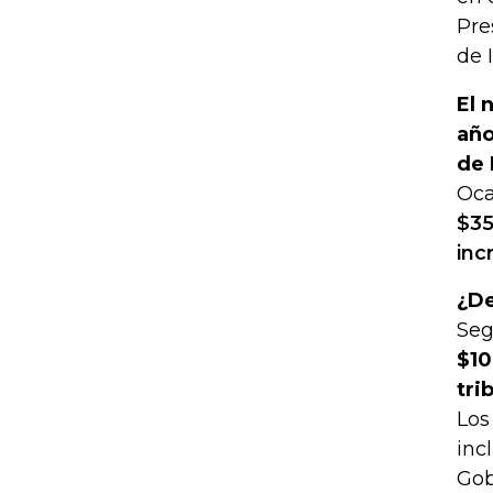
Pre
de 
El 
año
de 
Oca
$35
inc
¿De
Seg
$10
tri
Los
inc
Gob