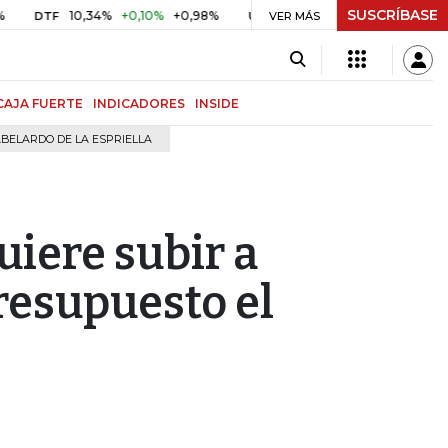
SUSCRÍBASE
10,34%
+0,10%
+0,98%
$ 416,96
+$ 0,05
+0,01%
DTF
UVR
VER MÁS
BIT
CAJA FUERTE
INDICADORES
INSIDE
BELARDO DE LA ESPRIELLA
uiere subir a
presupuesto el