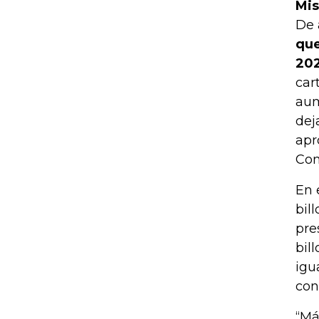
Mis
De 
que
202
car
aum
dej
apr
Con
En 
bil
pre
bil
igu
con
“Má