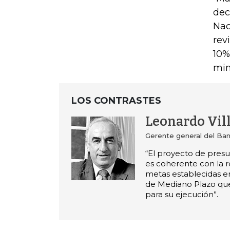
dec
Nac
rev
10%
min
LOS CONTRASTES
Leonardo Vil
Gerente general del Ban
“El proyecto de pres
es coherente con la re
metas establecidas en
de Mediano Plazo que
para su ejecución”.