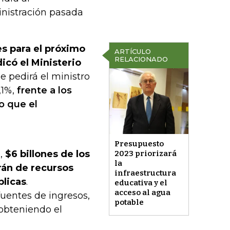
inistración pasada
s para el próximo
ARTÍCULO
RELACIONADO
dicó el Ministerio
ue pedirá el ministro
,1%,
frente a los
o que el
Presupuesto
o,
$6 billones de los
2023 priorizará
la
rán de recursos
infraestructura
blicas
.
educativa y el
acceso al agua
 fuentes de ingresos,
potable
 obteniendo el