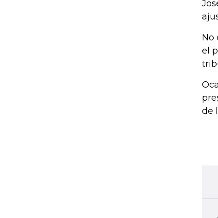
Jos
aju
No 
el 
tri
Oca
pre
de 