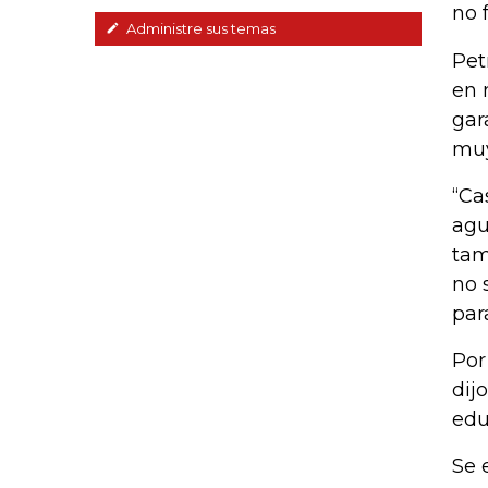
no 
Administre sus temas
Pet
en 
gar
muy
“Ca
agu
tam
no 
par
Por
dij
edu
Se 