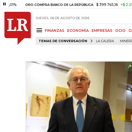
01%
$ 399.745,16
+$ 2.295,71
ORO COMPRA BANCO DE LA REPÚBLICA
JUEVES, 06 DE AGOSTO DE 2026
FINANZAS
ECONOMÍA
EMPRESAS
OCIO
G
TEMAS DE CONVERSACIÓN
LA CALERA
MINER