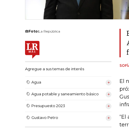
Foto:
La República
SOF
Agregue a sus temas de interés
El 
Agua
pró
Agua potable y saneamiento básico
Gus
inf
Presupuesto 2023
“El
Gustavo Petro
ter