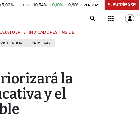
SUSCRÍBASE
%
10,34%
+0,10%
+0,98%
$ 416,86
+$ 0,05
+0,01%
DTF
UVR
VER MÁS
CAJA FUERTE
INDICADORES
INSIDE
RICA LATINA
MOROSIDAD
iorizará la
cativa y el
ble