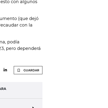
esto con algunos
ocumento (que dejó
 recaudar con la
ma, podía
023, pero dependerá
GUARDAR
ARA