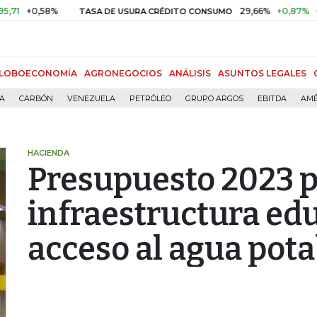
+0,58%
29,66%
+0,87%
+3,02
TASA DE USURA CRÉDITO CONSUMO
LOBOECONOMÍA
AGRONEGOCIOS
ANÁLISIS
ASUNTOS LEGALES
ÍA
CARBÓN
VENEZUELA
PETRÓLEO
GRUPO ARGOS
EBITDA
AMÉ
HACIENDA
Presupuesto 2023 pr
infraestructura edu
acceso al agua pota