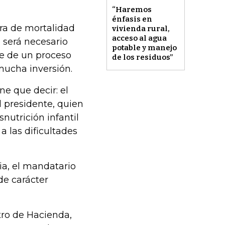
“Haremos
énfasis en
fra de mortalidad
vivienda rural,
acceso al agua
e será necesario
potable y manejo
re de un proceso
de los residuos”
ucha inversión.
e que decir: el
l presidente, quien
utrición infantil
a las dificultades
ia, el mandatario
de carácter
tro de Hacienda,