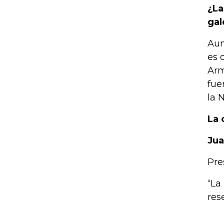
¿La
gal
Aun
es 
Arm
fue
la 
La 
Jua
Pre
“La
res