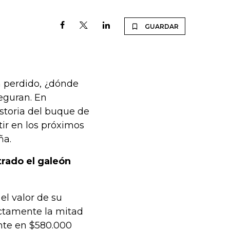
GUARDAR
ón perdido, ¿dónde
seguran. En
istoria del buque de
tir en los próximos
ña.
trado el galeón
el valor de su
ctamente la mitad
ente en $580.000