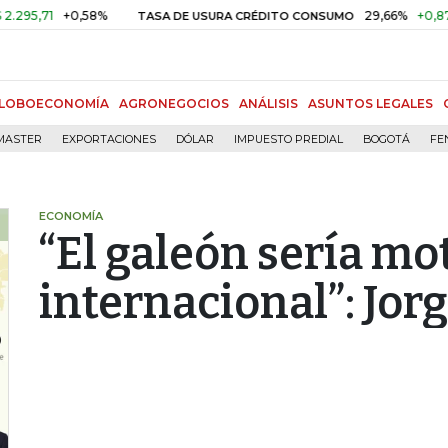
1
+0,58%
29,66%
+0,87%
+3,
TASA DE USURA CRÉDITO CONSUMO
LOBOECONOMÍA
AGRONEGOCIOS
ANÁLISIS
ASUNTOS LEGALES
MASTER
EXPORTACIONES
DÓLAR
IMPUESTO PREDIAL
BOGOTÁ
FE
ECONOMÍA
“El galeón sería mot
internacional”: Jo