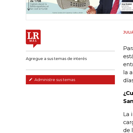
JULI
Par
est
Agregue a sus temas de interés
ent
la 
día
Administre sus temas
¿Cu
San
La 
car
de 