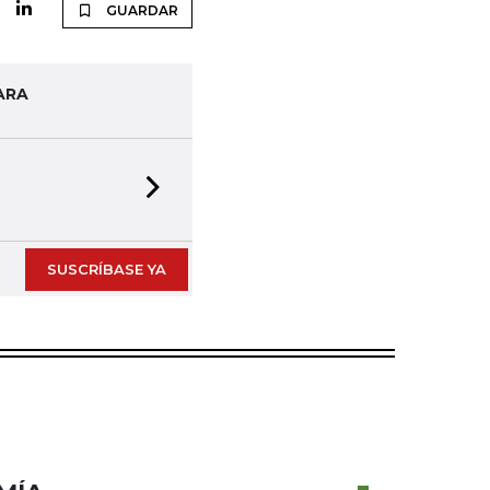
GUARDAR
ARA
Next slide
SUSCRÍBASE YA