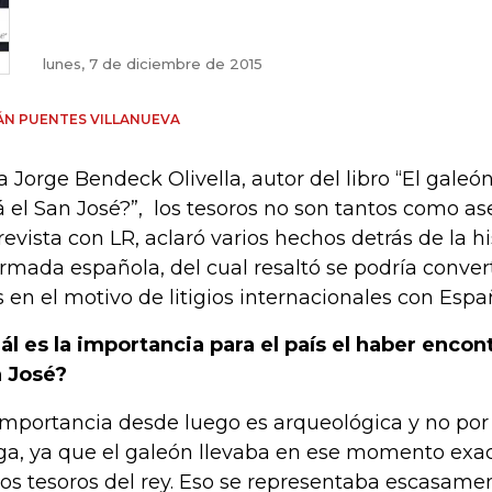
lunes, 7 de diciembre de 2015
ÁN PUENTES VILLANUEVA
a Jorge Bendeck Olivella, autor del libro “El gale
á el San José?”, los tesoros no son tantos como a
revista con LR, aclaró varios hechos detrás de la h
armada española, del cual resaltó se podría conver
s en el motivo de litigios internacionales con Espa
ál es la importancia para el país el haber encon
 José?
importancia desde luego es arqueológica y no por 
ga, ya que el galeón llevaba en ese momento exa
los tesoros del rey. Eso se representaba escasam