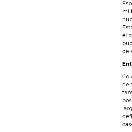
Esp
mil
hub
Est
el 
buq
de 
Ent
Col
de 
tan
pos
lar
def
cas