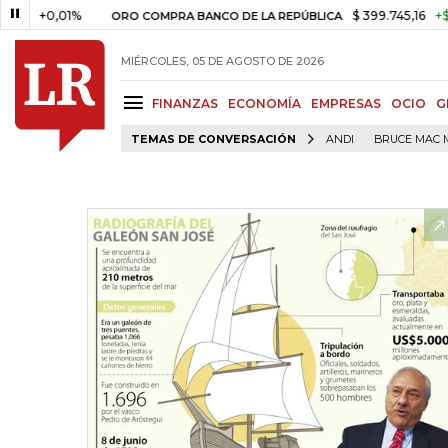
0,01%
$ 399.745,16
+$ 2.295,7
ORO COMPRA BANCO DE LA REPÚBLICA
MIÉRCOLES, 05 DE AGOSTO DE 2026
FINANZAS
ECONOMÍA
EMPRESAS
OCIO
G
TEMAS DE CONVERSACIÓN
ANDI
BRUCE MAC 