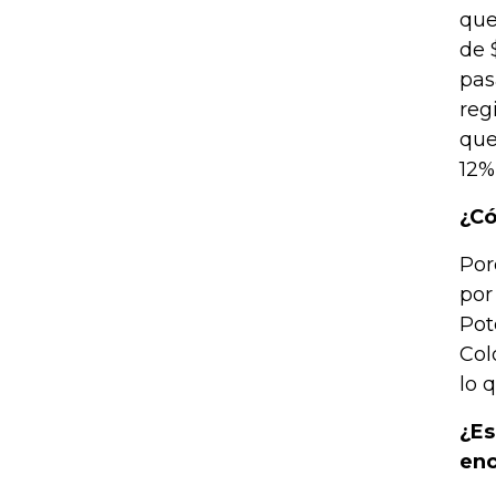
que
de 
pas
reg
que
12%
¿Có
Por
por
Pot
Col
lo 
¿Es
enc