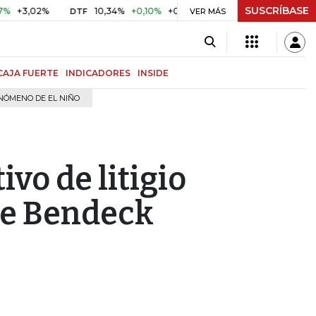
SUSCRÍBASE
02%
10,34%
+0,10%
+0,98%
$ 416,81
+$ 0,05
+0,01%
DTF
UVR
VER MÁS
CAJA FUERTE
INDICADORES
INSIDE
NÓMENO DE EL NIÑO
ivo de litigio
rge Bendeck