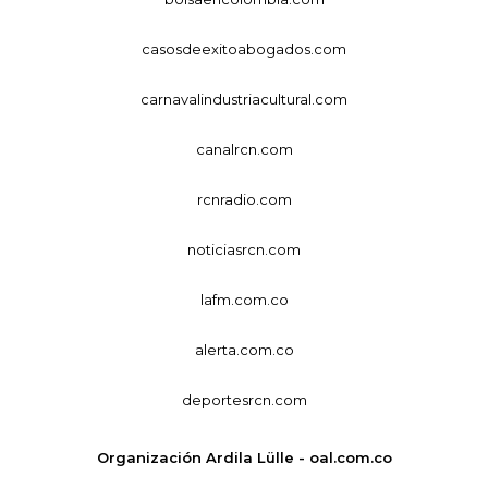
casosdeexitoabogados.com
carnavalindustriacultural.com
canalrcn.com
rcnradio.com
noticiasrcn.com
lafm.com.co
alerta.com.co
deportesrcn.com
Organización Ardila Lülle - oal.com.co