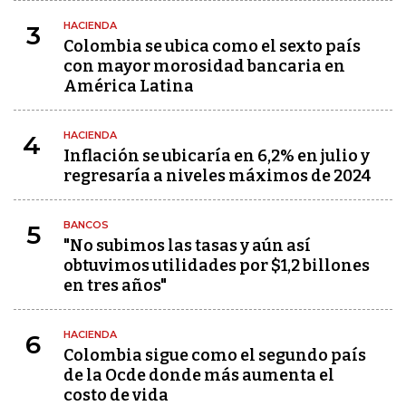
HACIENDA
3
Colombia se ubica como el sexto país
con mayor morosidad bancaria en
América Latina
HACIENDA
4
Inflación se ubicaría en 6,2% en julio y
regresaría a niveles máximos de 2024
BANCOS
5
"No subimos las tasas y aún así
obtuvimos utilidades por $1,2 billones
en tres años"
HACIENDA
6
Colombia sigue como el segundo país
de la Ocde donde más aumenta el
costo de vida