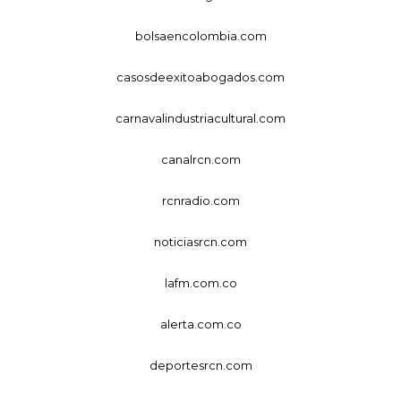
bolsaencolombia.com
casosdeexitoabogados.com
carnavalindustriacultural.com
canalrcn.com
rcnradio.com
noticiasrcn.com
lafm.com.co
alerta.com.co
deportesrcn.com