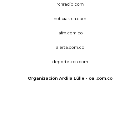
rcnradio.com
noticiasrcn.com
lafm.com.co
alerta.com.co
deportesrcn.com
Organización Ardila Lülle - oal.com.co