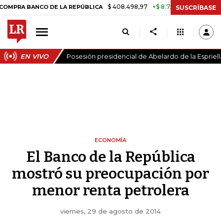
$ 408.498,97
+$ 8.753,81
+2,19%
BANCO DE LA REPÚBLICA
TASA 
SUSCRÍBASE
EN VIVO
Posesión presidencial de Abelardo de la Espriell
ECONOMÍA
El Banco de la República
mostró su preocupación por
menor renta petrolera
viernes, 29 de agosto de 2014