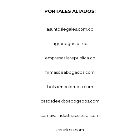
PORTALES ALIADOS:
asuntoslegales.com.co
agronegocios.co
empresas.larepublica.co
firmasdeabogados.com
bolsaencolombia.com
casosdeexitoabogados.com
carnavalindustriacultural.com
canalrcn.com