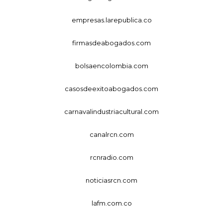
empresas.larepublica.co
firmasdeabogados.com
bolsaencolombia.com
casosdeexitoabogados.com
carnavalindustriacultural.com
canalrcn.com
rcnradio.com
noticiasrcn.com
lafm.com.co