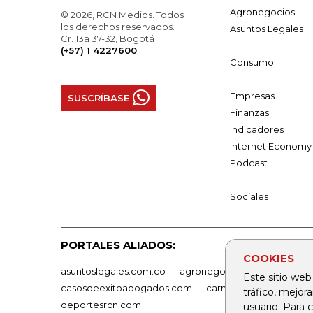
Agronegocios
© 2026, RCN Medios. Todos
los derechos reservados.
Asuntos Legales
Cr. 13a 37-32, Bogotá
(+57) 1 4227600
Consumo
Empresas
SUSCRÍBASE
Finanzas
Indicadores
Internet Economy
Podcast
Sociales
PORTALES ALIADOS:
COOKIES
asuntoslegales.com.co
agronegocios.co
empresas
Este sitio web
casosdeexitoabogados.com
carnavalindustriacultur
tráfico, mejor
deportesrcn.com
usuario. Para