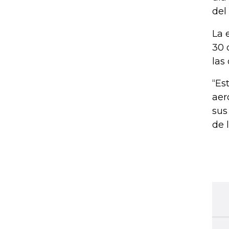
del
La 
30 
las
“Es
aer
sus
de 