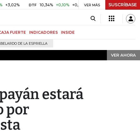
SUSCRÍBASE
VER AHORA
02%
10,34%
+0,10%
+0,98%
$ 416,91
+$ 0,05
+0,01
DTF
UVR
VER MÁS
CAJA FUERTE
INDICADORES
INSIDE
BELARDO DE LA ESPRIELLA
VER AHORA
opayán estará
o por
sta