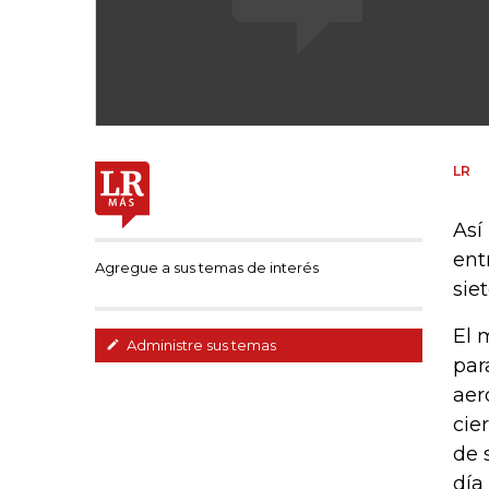
LR
Así
ent
Agregue a sus temas de interés
sie
El 
Administre sus temas
par
aer
cie
de 
día