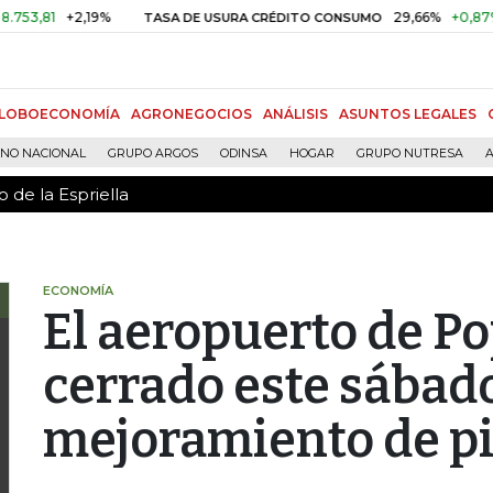
 de la Espriella
81
+2,19%
29,66%
+0,87%
+3,
TASA DE USURA CRÉDITO CONSUMO
LOBOECONOMÍA
AGRONEGOCIOS
ANÁLISIS
ASUNTOS LEGALES
RNO NACIONAL
GRUPO ARGOS
ODINSA
HOGAR
GRUPO NUTRESA
A
 de la Espriella
ECONOMÍA
El aeropuerto de P
cerrado este sábad
mejoramiento de pi