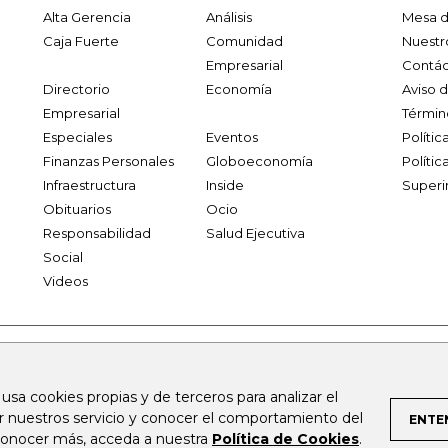
Alta Gerencia
Análisis
Mesa d
Caja Fuerte
Comunidad
Nuestr
Empresarial
Contác
Directorio
Economía
Aviso 
Empresarial
Términ
Especiales
Eventos
Políti
Finanzas Personales
Globoeconomía
Polític
Infraestructura
Inside
Superi
Obituarios
Ocio
Responsabilidad
Salud Ejecutiva
Social
Videos
.larepublica.co
firmasdeabogados.com
bolsaencolombia.com
 usa cookies propias y de terceros para analizar el
al.com
canalrcn.com
rcnradio.com
noticiasrcn.com
lafm.c
ar nuestros servicio y conocer el comportamiento del
ENTE
 conocer más, acceda a nuestra
Política de Cookies
.