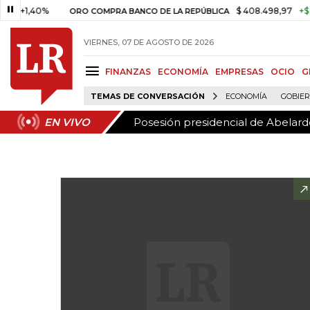
Posesión presidencial de Abelardo
EN VIVO
1,40%
$ 408.498,97
+$ 8.753,
ORO COMPRA BANCO DE LA REPÚBLICA
VIERNES, 07 DE AGOSTO DE 2026
FINANZAS
ECONOMÍA
EMPRESAS
OCIO
G
TEMAS DE CONVERSACIÓN
ECONOMÍA
GOBIE
Posesión presidencial de Abelardo
EN VIVO