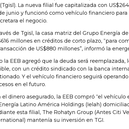
. (Tgisl). La nueva filial fue capitalizada con US$2
de junio y funcionó como vehículo financiero para
cretara el negocio.
ravés de Tgisl, la casa matriz del Grupo Energía d
616 millones en créditos de corto plazo, “para com
transacción de US$880 millones”, informó la energé
o la EEB agregó que la deuda será reemplazada, 
ible, con un crédito sindicado con la banca intern
tionado. Y el vehículo financiero seguirá operando
cesos en el futuro.
 el dinero asegurado, la EEB compró “el vehículo 
Energía Latino América Holdings (Ielah) domicilia
iante esta filial, The Rohatyn Group (Antes Citi V
ernational) mantenía su inversión en TGI.