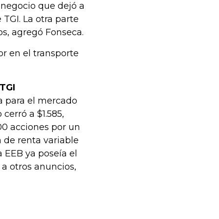
 negocio que dejó a
TGI. La otra parte
os, agregó Fonseca.
or en el transporte
 TGI
da para el mercado
 cerró a $1.585,
100 acciones por un
 de renta variable
a EEB ya poseía el
 a otros anuncios,