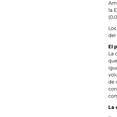
Amb
la 
(0,
Los
del
El 
La 
que
igu
vol
de 
con
com
La 