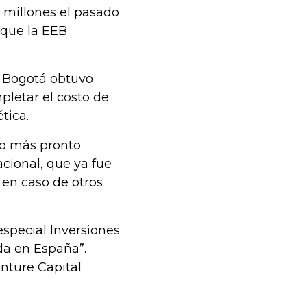
64 millones el pasado
 que la EEB
e Bogotá obtuvo
pletar el costo de
tica.
lo más pronto
acional, que ya fue
 en caso de otros
especial Inversiones
da en España”.
enture Capital