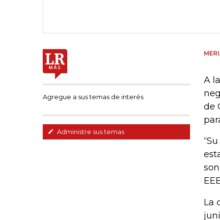
MER
A l
neg
Agregue a sus temas de interés
de 
par
Administre sus temas
“Su
est
son
EEB
La 
jun