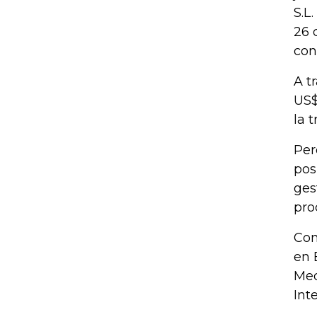
S.L
26 
con
A t
US$
la 
Per
pos
ges
pro
Con
en 
Med
Int