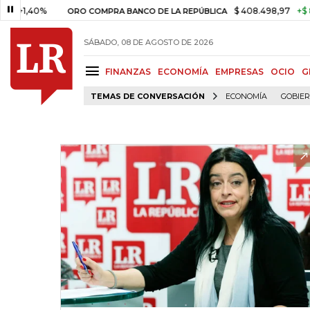
0%
$ 408.498,97
+$ 8.753,81
ORO COMPRA BANCO DE LA REPÚBLICA
SÁBADO, 08 DE AGOSTO DE 2026
FINANZAS
ECONOMÍA
EMPRESAS
OCIO
G
TEMAS DE CONVERSACIÓN
ECONOMÍA
GOBIE