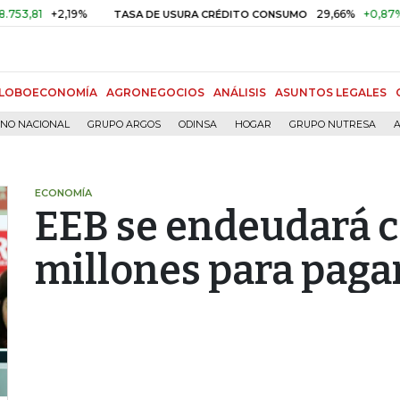
+2,19%
29,66%
+0,87%
+3,02
TASA DE USURA CRÉDITO CONSUMO
LOBOECONOMÍA
AGRONEGOCIOS
ANÁLISIS
ASUNTOS LEGALES
RNO NACIONAL
GRUPO ARGOS
ODINSA
HOGAR
GRUPO NUTRESA
A
ECONOMÍA
EEB se endeudará 
millones para paga