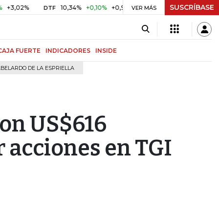
SUSCRÍBASE
%
10,34%
+0,10%
+0,98%
$ 416,96
+$ 0,05
+0,01%
DTF
UVR
VER MÁS
CAJA FUERTE
INDICADORES
INSIDE
BELARDO DE LA ESPRIELLA
con US$616
r acciones en TGI