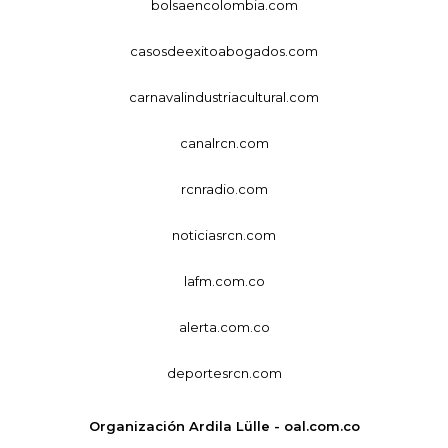
bolsaencolombia.com
casosdeexitoabogados.com
carnavalindustriacultural.com
canalrcn.com
rcnradio.com
noticiasrcn.com
lafm.com.co
alerta.com.co
deportesrcn.com
Organización Ardila Lülle - oal.com.co