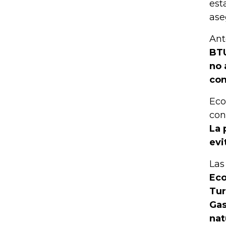
est
ase
Ant
BTU
no 
con
Eco
con
La 
evi
Las
Eco
Tur
Gas
nat