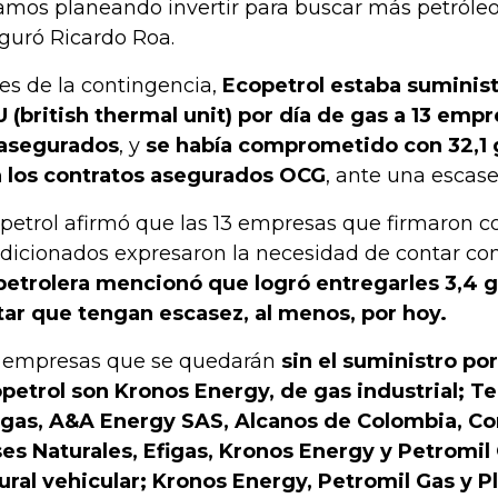
amos planeando invertir para buscar más petróleo
guró Ricardo Roa.
es de la contingencia,
Ecopetrol estaba suminis
 (british thermal unit) por día de gas a 13 emp
asegurados
, y
se había comprometido con 32,1 
 los contratos asegurados OCG
, ante una escase
petrol afirmó que las 13 empresas que firmaron c
dicionados expresaron la necesidad de contar con
petrolera mencionó que logró entregarles 3,4 g
tar que tengan escasez, al menos, por hoy.
 empresas que se quedarán
sin el suministro po
petrol son Kronos Energy, de gas industrial; Te
gas, A&A Energy SAS, Alcanos de Colombia, Co
es Naturales, Efigas, Kronos Energy y Petromil
ural vehicular; Kronos Energy, Petromil Gas y P