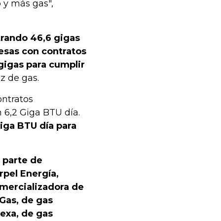
 y más gas",
trando 46,6 gigas
resas con contratos
gigas para cumplir
z de gas.
ontratos
 6,2 Giga BTU día.
iga BTU día para
r parte de
rpel Energía,
mercializadora de
 Gas, de gas
lexa, de gas