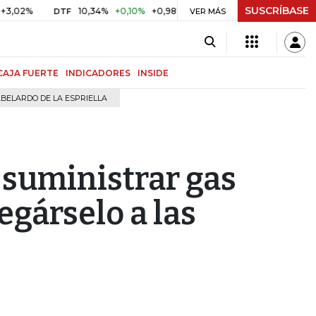
SUSCRÍBASE
10,34%
+0,10%
+0,98%
$ 416,96
+$ 0,05
+0,01%
DTF
UVR
VER MÁS
CAJA FUERTE
INDICADORES
INSIDE
BELARDO DE LA ESPRIELLA
 suministrar gas
egárselo a las