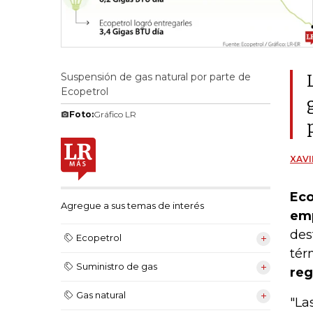
Suspensión de gas natural por parte de
Ecopetrol
Foto:
Gráfico LR
XAVI
Eco
Agregue a sus temas de interés
emp
des
Ecopetrol
tér
Suministro de gas
reg
Gas natural
"La