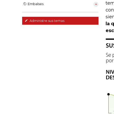
tem
Embalses
con
sie
Administre sus temas
la 
esc