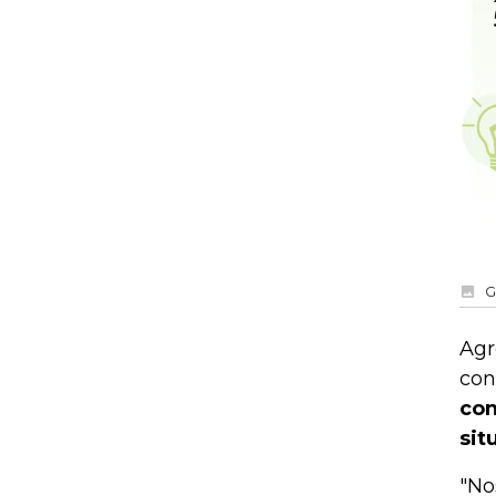
G
Agr
con
con
sit
"No