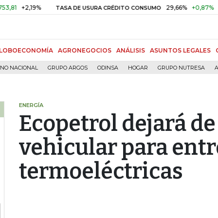
2,19%
29,66%
+0,87%
+3,02%
TASA DE USURA CRÉDITO CONSUMO
LOBOECONOMÍA
AGRONEGOCIOS
ANÁLISIS
ASUNTOS LEGALES
RNO NACIONAL
GRUPO ARGOS
ODINSA
HOGAR
GRUPO NUTRESA
A
ENERGÍA
Ecopetrol dejará de
vehicular para entr
termoeléctricas