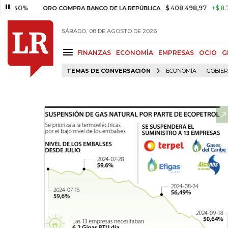
%
$ 408.498,97
+$ 8.753,81
+
ORO COMPRA BANCO DE LA REPÚBLICA
SÁBADO, 08 DE AGOSTO DE 2026
FINANZAS
ECONOMÍA
EMPRESAS
OCIO
G
TEMAS DE CONVERSACIÓN
ECONOMÍA
GOBIE