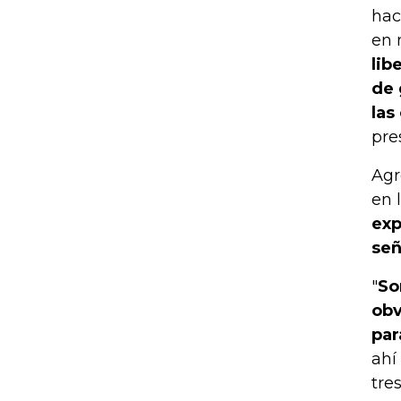
hac
en 
lib
de 
las
pre
Agr
en 
exp
señ
"
So
obv
par
ahí
tre