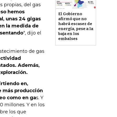
 propias, del gas
 eso hemos
El Gobierno
l, unas 24 gigas
afirmó que no
habrá escasez de
 en la medida de
energía, pese a la
resentando
", dijo el
baja en los
embalses
astecimiento de gas
actividad
ratados. Además,
exploración.
rtiendo en,
de más producción
leo como en ga
s. Y
 millones. Y en los
obre los que