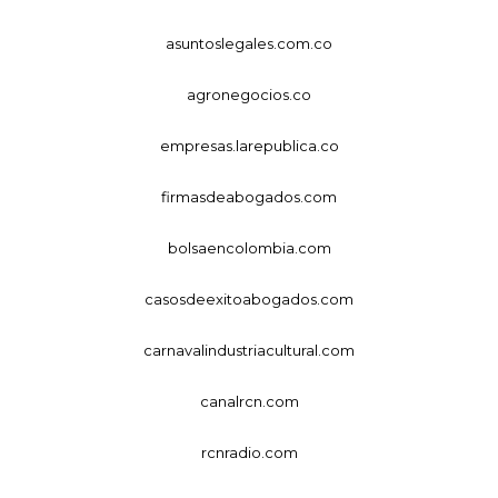
asuntoslegales.com.co
agronegocios.co
empresas.larepublica.co
firmasdeabogados.com
bolsaencolombia.com
casosdeexitoabogados.com
carnavalindustriacultural.com
canalrcn.com
rcnradio.com