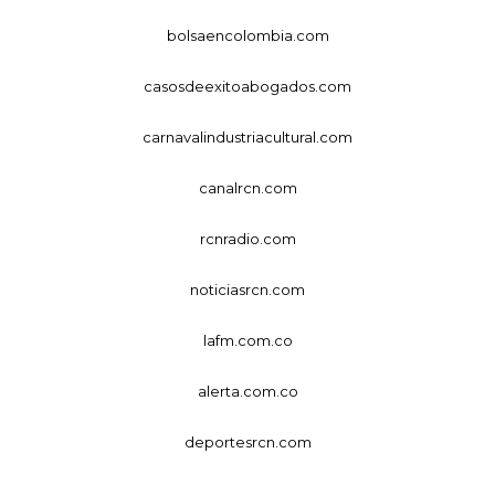
bolsaencolombia.com
casosdeexitoabogados.com
carnavalindustriacultural.com
canalrcn.com
rcnradio.com
noticiasrcn.com
lafm.com.co
alerta.com.co
deportesrcn.com