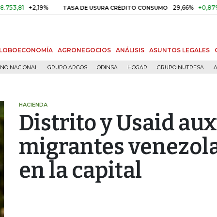
+2,19%
29,66%
+0,87%
+3,0
TASA DE USURA CRÉDITO CONSUMO
LOBOECONOMÍA
AGRONEGOCIOS
ANÁLISIS
ASUNTOS LEGALES
RNO NACIONAL
GRUPO ARGOS
ODINSA
HOGAR
GRUPO NUTRESA
A
HACIENDA
Distrito y Usaid aux
migrantes venezol
en la capital