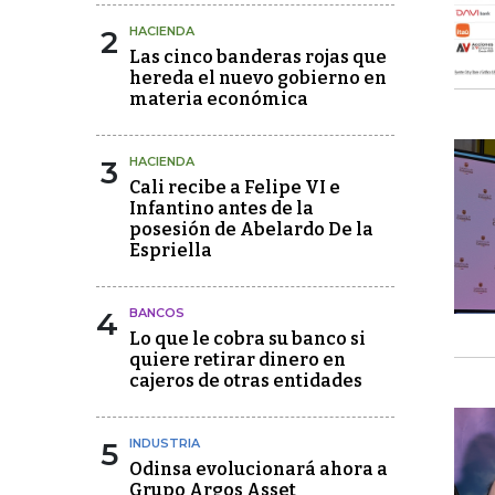
2
HACIENDA
Las cinco banderas rojas que
hereda el nuevo gobierno en
materia económica
3
HACIENDA
Cali recibe a Felipe VI e
Infantino antes de la
posesión de Abelardo De la
Espriella
4
BANCOS
Lo que le cobra su banco si
quiere retirar dinero en
cajeros de otras entidades
5
INDUSTRIA
Odinsa evolucionará ahora a
Grupo Argos Asset