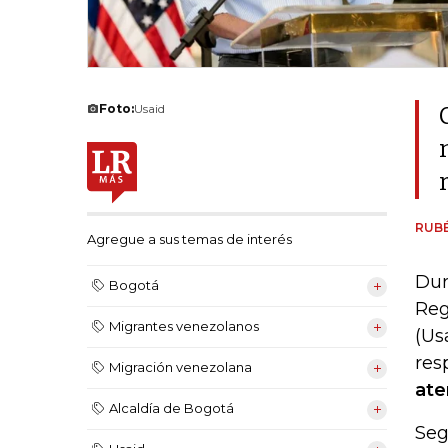
Foto:
Usaid
RUB
Agregue a sus temas de interés
Dur
Bogotá
Reg
Migrantes venezolanos
(Us
res
Migración venezolana
ate
Alcaldía de Bogotá
Seg