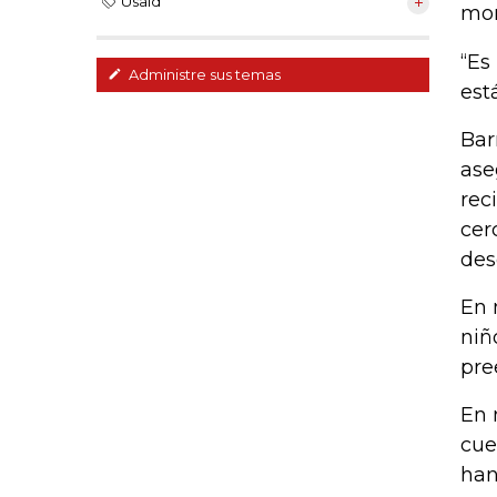
Usaid
mom
“Es
Administre sus temas
est
Bar
ase
rec
cer
des
En 
niñ
pre
En 
cue
han