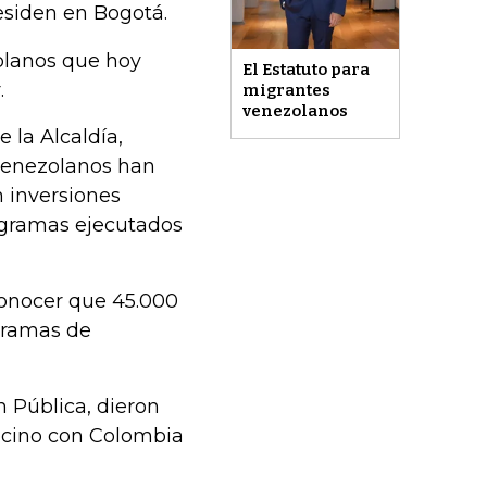
esiden en Bogotá.
olanos que hoy
El Estatuto para
.
migrantes
venezolanos
 la Alcaldía,
 venezolanos han
n inversiones
rogramas ejecutados
conocer que 45.000
ogramas de
n Pública, dieron
ecino con Colombia