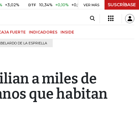
SUSCRÍBASE
2%
10,34%
+0,10%
+0,98%
$ 416,91
+$ 0,05
+0,01%
DTF
UVR
VER MÁS
CAJA FUERTE
INDICADORES
INSIDE
BELARDO DE LA ESPRIELLA
ilian a miles de
anos que habitan