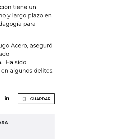
ación tiene un
no y largo plazo en
edagogía para
Hugo Acero, aseguró
tado
. “Ha sido
en algunos delitos.
GUARDAR
ARA