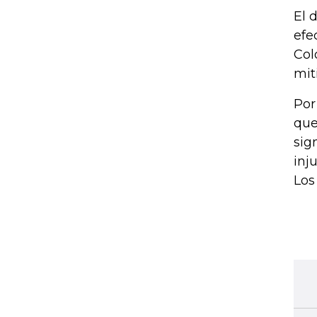
El 
efe
Col
mit
Por
que
sig
inj
Los