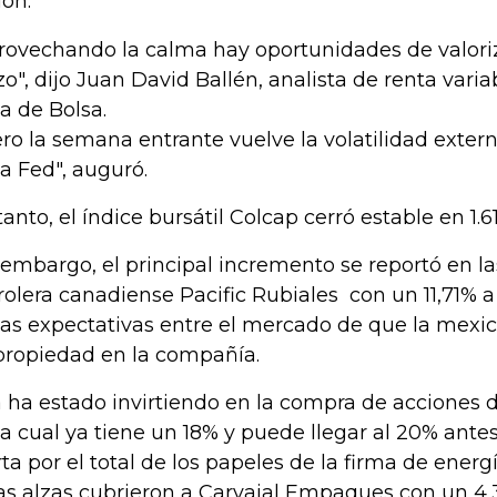
ión.
rovechando la calma hay oportunidades de valoriz
zo", dijo Juan David Ballén, analista de renta varia
a de Bolsa.
ro la semana entrante vuelve la volatilidad extern
la Fed", auguró.
tanto, el índice bursátil Colcap cerró estable en 1.6
 embargo, el principal incremento se reportó en la
rolera canadiense Pacific Rubiales con un 11,71% 
las expectativas entre el mercado de que la mex
propiedad en la compañía.
a ha estado invirtiendo en la compra de acciones d
la cual ya tiene un 18% y puede llegar al 20% ante
rta por el total de los papeles de la firma de energí
as alzas cubrieron a Carvajal Empaques con un 4,