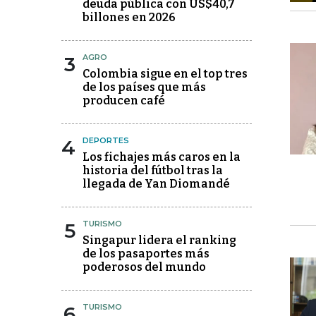
deuda pública con US$40,7
billones en 2026
3
AGRO
Colombia sigue en el top tres
de los países que más
producen café
4
DEPORTES
Los fichajes más caros en la
historia del fútbol tras la
llegada de Yan Diomandé
5
TURISMO
Singapur lidera el ranking
de los pasaportes más
poderosos del mundo
6
TURISMO