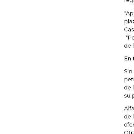
reg
"Ap
pla
Cas
"Pe
de 
En 
Sin
pet
de 
su 
Alf
de 
ofe
Otr