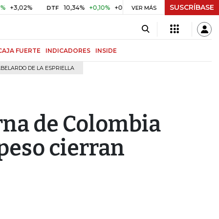
SUSCRÍBASE
02%
10,34%
+0,10%
+0,98%
$ 417,01
+$ 0,05
+0,01%
DTF
UVR
VER MÁS
CAJA FUERTE
INDICADORES
INSIDE
BELARDO DE LA ESPRIELLA
rna de Colombia
 peso cierran