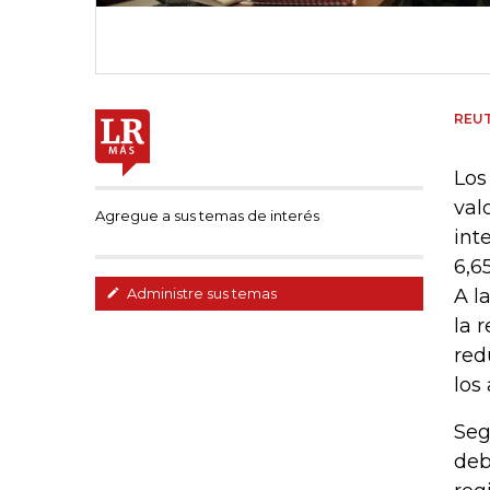
REU
Los
val
Agregue a sus temas de interés
int
6,6
A l
Administre sus temas
la 
red
los
Seg
deb