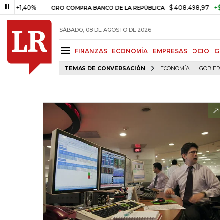
,40%
$ 408.498,97
+$ 8.753,8
ORO COMPRA BANCO DE LA REPÚBLICA
SÁBADO, 08 DE AGOSTO DE 2026
FINANZAS
ECONOMÍA
EMPRESAS
OCIO
G
TEMAS DE CONVERSACIÓN
ECONOMÍA
GOBIE