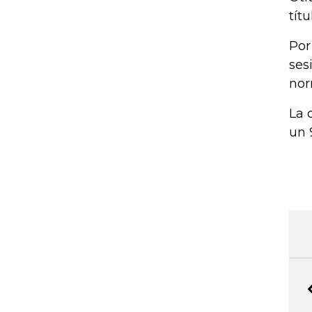
tít
Por
ses
nor
La 
un 