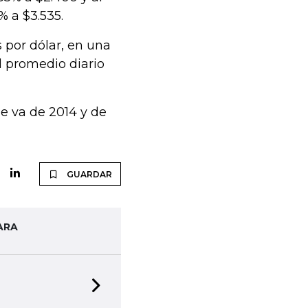
% a $3.535.
s por dólar, en una
l promedio diario
e va de 2014 y de
GUARDAR
ARA
Next slide