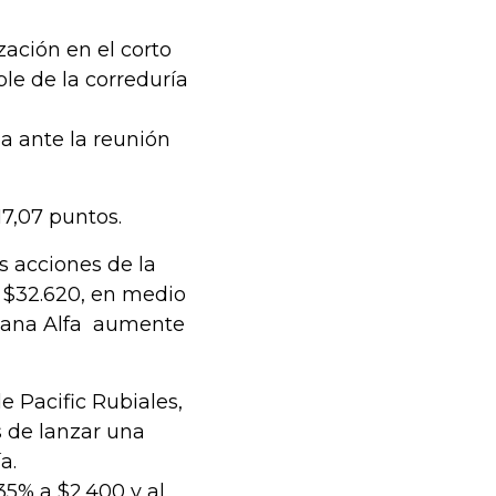
ación en el corto
ble de la correduría
a ante la reunión
17,07 puntos.
s acciones de la
a $32.620, en medio
icana Alfa aumente
e Pacific Rubiales,
s de lanzar una
a.
35% a $2.400 y al