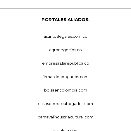
PORTALES ALIADOS:
asuntoslegales.com.co
agronegocios.co
empresas.larepublica.co
firmasdeabogados.com
bolsaencolombia.com
casosdeexitoabogados.com
carnavalindustriacultural.com
canalrcn.com