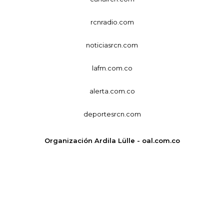
rcnradio.com
noticiasrcn.com
lafm.com.co
alerta.com.co
deportesrcn.com
Organización Ardila Lülle - oal.com.co