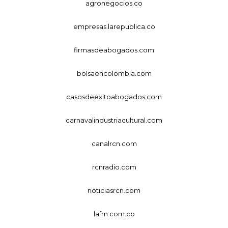
agronegocios.co
empresas.larepublica.co
firmasdeabogados.com
bolsaencolombia.com
casosdeexitoabogados.com
carnavalindustriacultural.com
canalrcn.com
rcnradio.com
noticiasrcn.com
lafm.com.co