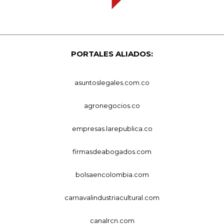
PORTALES ALIADOS:
asuntoslegales.com.co
agronegocios.co
empresas.larepublica.co
firmasdeabogados.com
bolsaencolombia.com
carnavalindustriacultural.com
canalrcn.com