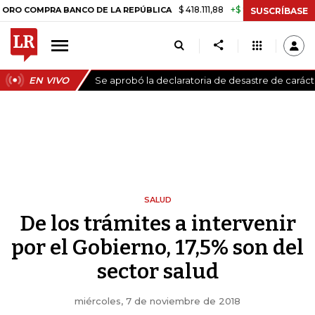
$ 418.111,88
+$ 9.612,91
+2,35%
OMPRA BANCO DE LA REPÚBLICA
TA
SUSCRÍBASE
EN VIVO
Se aprobó la declaratoria de desastre de carác
SALUD
De los trámites a intervenir
por el Gobierno, 17,5% son del
sector salud
miércoles, 7 de noviembre de 2018