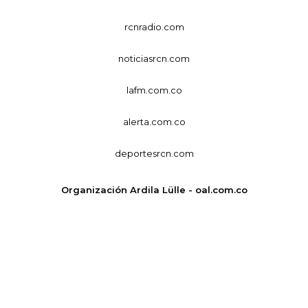
rcnradio.com
noticiasrcn.com
lafm.com.co
alerta.com.co
deportesrcn.com
Organización Ardila Lülle - oal.com.co