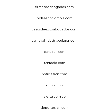
firmasdeabogados.com
bolsaencolombia.com
casosdeexitoabogados.com
carnavalindustriacultural.com
canalrcn.com
rcnradio.com
noticiasrcn.com
lafm.com.co
alerta.com.co
deportesrcn.com