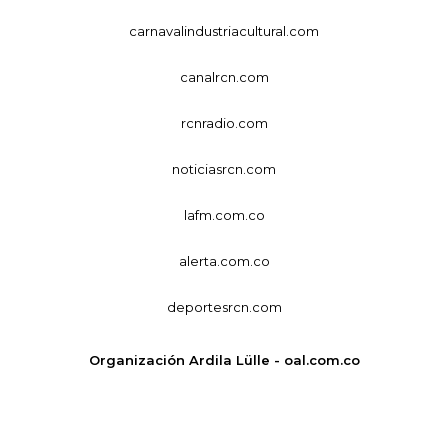
carnavalindustriacultural.com
canalrcn.com
rcnradio.com
noticiasrcn.com
lafm.com.co
alerta.com.co
deportesrcn.com
Organización Ardila Lülle - oal.com.co