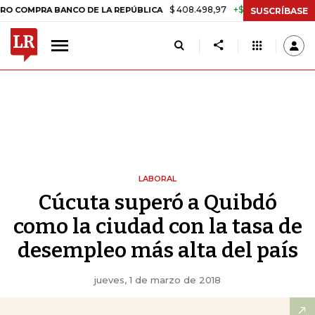
$ 408.498,97
+$ 8.753,81
+2,19%
A BANCO DE LA REPÚBLICA
TAS
SUSCRÍBASE
LABORAL
Cúcuta superó a Quibdó
como la ciudad con la tasa de
desempleo más alta del país
jueves, 1 de marzo de 2018