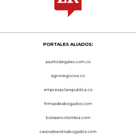
PORTALES ALIADOS:
asuntoslegales.com.co
agronegocios.co
empresas.larepublica.co
firmasdeabogados.com
bolsaencolombia.com
casosdeexitoabogados.com