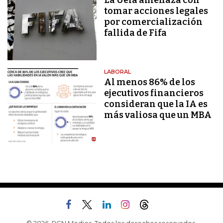
La Uefa amenaza con
tomar acciones legales
por comercialización
fallida de Fifa
LABORAL
Al menos 86% de los
ejecutivos financieros
consideran que la IA es
más valiosa que un MBA
© 2026, RCN Medios. Todos los derechos reservados.