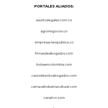
PORTALES ALIADOS:
asuntoslegales.com.co
agronegocios.co
empresas.larepublica.co
firmasdeabogados.com
bolsaencolombia.com
casosdeexitoabogados.com
carnavalindustriacultural.com
canalrcn.com