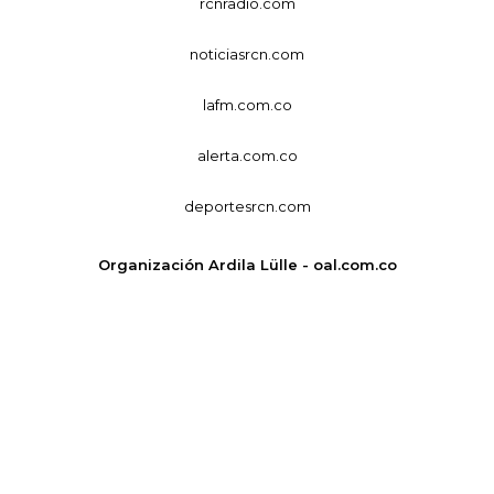
rcnradio.com
noticiasrcn.com
lafm.com.co
alerta.com.co
deportesrcn.com
Organización Ardila Lülle - oal.com.co