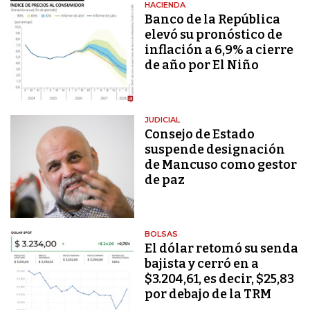
HACIENDA
Banco de la República
elevó su pronóstico de
inflación a 6,9% a cierre
de año por El Niño
JUDICIAL
Consejo de Estado
suspende designación
de Mancuso como gestor
de paz
BOLSAS
El dólar retomó su senda
bajista y cerró en a
$3.204,61, es decir, $25,83
por debajo de la TRM