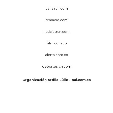
canalrcn.com
rcnradio.com
noticiasrcn.com
lafm.com.co
alerta.com.co
deportesrcn.com
Organización Ardila Lülle - oal.com.co