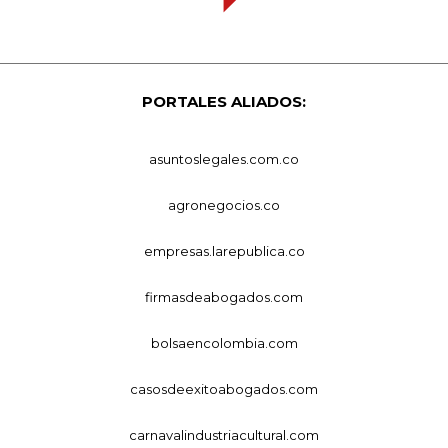
PORTALES ALIADOS:
asuntoslegales.com.co
agronegocios.co
empresas.larepublica.co
firmasdeabogados.com
bolsaencolombia.com
casosdeexitoabogados.com
carnavalindustriacultural.com