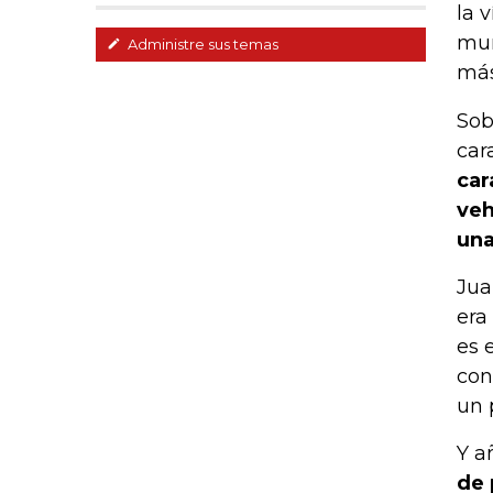
la 
mun
Administre sus temas
más
Sob
car
car
veh
una
Jua
era
es 
con
un 
Y a
de 