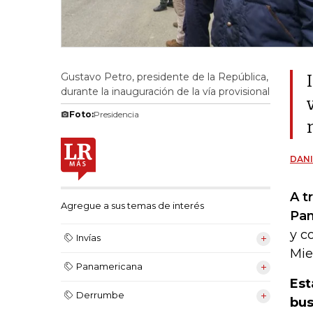
Gustavo Petro, presidente de la República,
durante la inauguración de la vía provisional
Foto:
Presidencia
DANI
A t
Agregue a sus temas de interés
Pan
y c
Invías
Mie
Panamericana
Est
Derrumbe
bus