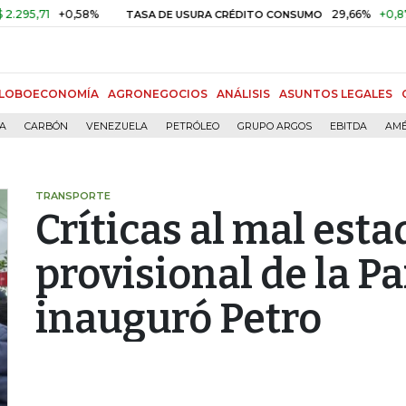
71
+0,58%
29,66%
+0,87%
+3,
TASA DE USURA CRÉDITO CONSUMO
LOBOECONOMÍA
AGRONEGOCIOS
ANÁLISIS
ASUNTOS LEGALES
ÍA
CARBÓN
VENEZUELA
PETRÓLEO
GRUPO ARGOS
EBITDA
AMÉ
TRANSPORTE
Críticas al mal esta
provisional de la 
inauguró Petro