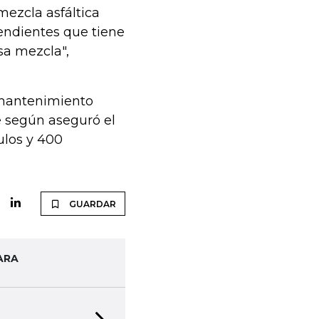
mezcla asfáltica
pendientes que tiene
sa mezcla",
e mantenimiento
e según aseguró el
ulos y 400
GUARDAR
ARA