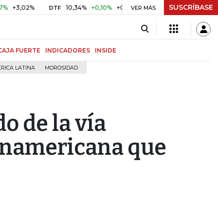
SUSCRÍBASE
02%
10,34%
+0,10%
+0,98%
$ 416,86
+$ 0,05
+0,01
DTF
UVR
VER MÁS
CAJA FUERTE
INDICADORES
INSIDE
RICA LATINA
MOROSIDAD
do de la vía
Panamericana que