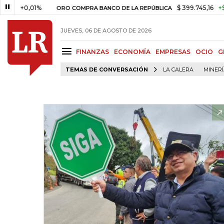
0,01%
$ 399.745,16
+$ 2.295,
ORO COMPRA BANCO DE LA REPÚBLICA
JUEVES, 06 DE AGOSTO DE 2026
FINANZAS
ECONOMÍA
EMPRESAS
OCIO
G
TEMAS DE CONVERSACIÓN
LA CALERA
MINER