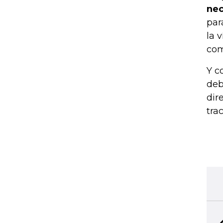
nec
par
la 
com
Y c
deb
dir
tra