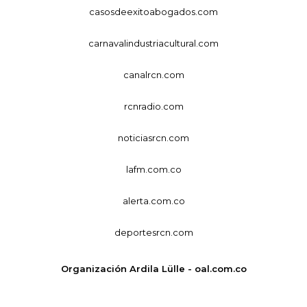
casosdeexitoabogados.com
carnavalindustriacultural.com
canalrcn.com
rcnradio.com
noticiasrcn.com
lafm.com.co
alerta.com.co
deportesrcn.com
Organización Ardila Lülle - oal.com.co