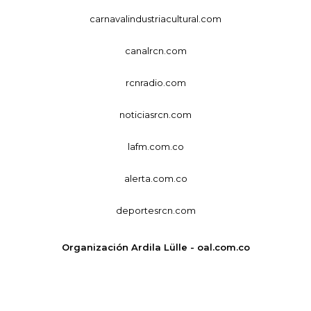
carnavalindustriacultural.com
canalrcn.com
rcnradio.com
noticiasrcn.com
lafm.com.co
alerta.com.co
deportesrcn.com
Organización Ardila Lülle - oal.com.co