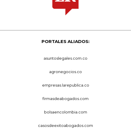
PORTALES ALIADOS:
asuntoslegales.com.co
agronegocios.co
empresas.larepublica.co
firmasdeabogados.com
bolsaencolombia.com
casosdeexitoabogados.com