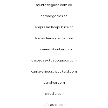
asuntoslegales.com.co
agronegocios.co
empresas.larepublica.co
firmasdeabogados.com
bolsaencolombia.com
casosdeexitoabogados.com
carnavalindustriacultural.com
canalrcn.com
rcnradio.com
noticiasrcn.com