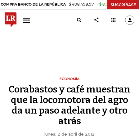
$ 408.498,97
+$ 8.753,81
+2,19%
 BANCO DE LA REPÚBLICA
TASA 
SUSCRÍBASE
ECONOMÍA
Corabastos y café muestran
que la locomotora del agro
da un paso adelante y otro
atrás
lunes, 2 de abril de 2012