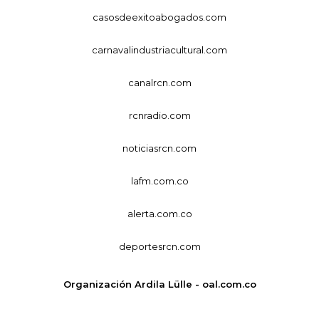
casosdeexitoabogados.com
carnavalindustriacultural.com
canalrcn.com
rcnradio.com
noticiasrcn.com
lafm.com.co
alerta.com.co
deportesrcn.com
Organización Ardila Lülle - oal.com.co