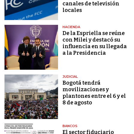
canales de televisión
locales
HACIENDA
De la Espriella se reúne
con Milei y destacó su
influencia en su llegada
a la Presidencia
JUDICIAL
Bogotá tendrá
movilizaciones y
plantones entre el 6 y el
8 de agosto
BANCOS
El sector fiduciario