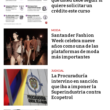
que usted debe seguir si
quiere solicitar un
crédito este curso
MODA
Santander Fashion
Week celebra nueve
años como una de las
plataformas de moda
más importantes
JUDICIAL
La Procuraduría
intervino en sanción
que iba a imponer la
Superindustria contra
Ecopetrol