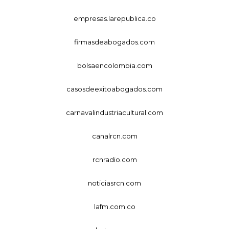
empresas.larepublica.co
firmasdeabogados.com
bolsaencolombia.com
casosdeexitoabogados.com
carnavalindustriacultural.com
canalrcn.com
rcnradio.com
noticiasrcn.com
lafm.com.co