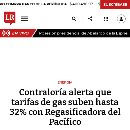
$ 408.498,97
+$ 8.753,81
+2,19%
 BANCO DE LA REPÚBLICA
TASA
SUSCRÍBASE
EN VIVO
Posesión presidencial de Abelardo de la Espriell
ENERGÍA
Contraloría alerta que
tarifas de gas suben hasta
32% con Regasificadora del
Pacífico