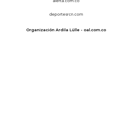
alerta.com.co
deportesrcn.com
Organización Ardila Lülle - oal.com.co