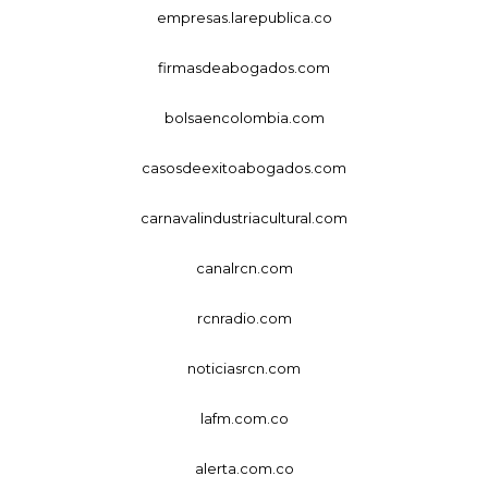
empresas.larepublica.co
firmasdeabogados.com
bolsaencolombia.com
casosdeexitoabogados.com
carnavalindustriacultural.com
canalrcn.com
rcnradio.com
noticiasrcn.com
lafm.com.co
alerta.com.co