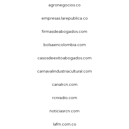
agronegocios.co
empresas.larepublica.co
firmasdeabogados.com
bolsaencolombia.com
casosdeexitoabogados.com
carnavalindustriacultural.com
canalrcn.com
rcnradio.com
noticiasrcn.com
lafm.com.co