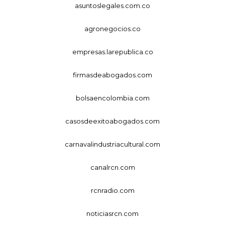
asuntoslegales.com.co
agronegocios.co
empresas.larepublica.co
firmasdeabogados.com
bolsaencolombia.com
casosdeexitoabogados.com
carnavalindustriacultural.com
canalrcn.com
rcnradio.com
noticiasrcn.com