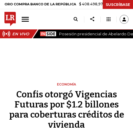
$ 408.498,97
+$ 8.753,81
+2,19%
COMPRA BANCO DE LA REPÚBLICA
SUSCRÍBASE
EN VIVO
Posesión presidencial de Abelardo De 
ECONOMÍA
Confis otorgó Vigencias
Futuras por $1.2 billones
para coberturas créditos de
vivienda