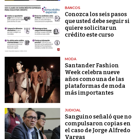
BANCOS
Conozca los seis pasos
que usted debe seguir si
quiere solicitar un
crédito este curso
MODA
Santander Fashion
Week celebra nueve
años como una de las
plataformas de moda
más importantes
JUDICIAL
Sanguino señaló que no
compulsaron copias en
el caso de Jorge Alfredo
Vargas