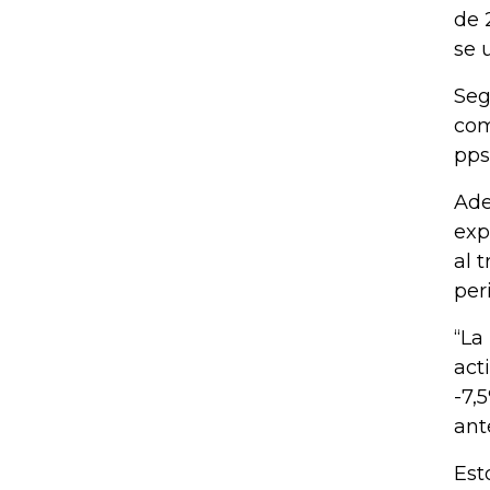
de 
se 
Seg
com
pps
Ade
exp
al 
per
“La
act
-7,
ant
Est