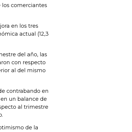
e los comerciantes
ora en los tres
ómica actual (12,3
estre del año, las
aron con respecto
erior al del mismo
a de contrabando en
ó en un balance de
specto al trimestre
o.
optimismo de la