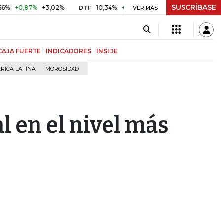
SUSCRÍBASE
,87%
+3,02%
10,34%
+0,10%
+0,98%
$ 416,86
+$ 0
DTF
VER MÁS
UVR
CAJA FUERTE
INDICADORES
INSIDE
RICA LATINA
MOROSIDAD
l en el nivel más