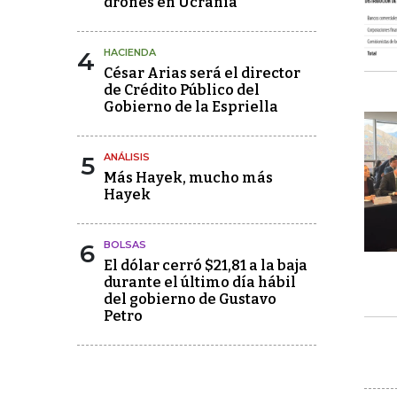
drones en Ucrania
4
HACIENDA
César Arias será el director
de Crédito Público del
Gobierno de la Espriella
5
ANÁLISIS
Más Hayek, mucho más
Hayek
6
BOLSAS
El dólar cerró $21,81 a la baja
durante el último día hábil
del gobierno de Gustavo
Petro