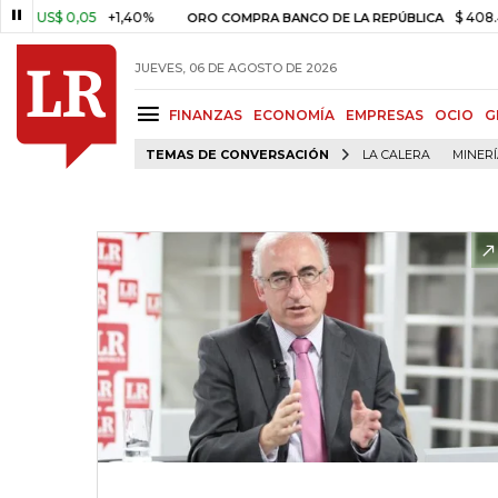
S$ 0,05
+1,40%
$ 408.498,97
ORO COMPRA BANCO DE LA REPÚBLICA
JUEVES, 06 DE AGOSTO DE 2026
FINANZAS
ECONOMÍA
EMPRESAS
OCIO
G
TEMAS DE CONVERSACIÓN
LA CALERA
MINER