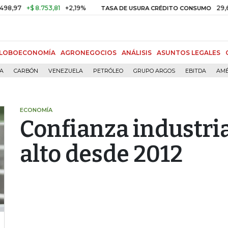
+$ 8.753,81
+2,19%
29,66%
+0
TASA DE USURA CRÉDITO CONSUMO
LOBOECONOMÍA
AGRONEGOCIOS
ANÁLISIS
ASUNTOS LEGALES
ÍA
CARBÓN
VENEZUELA
PETRÓLEO
GRUPO ARGOS
EBITDA
AMÉ
ECONOMÍA
Confianza industria
alto desde 2012