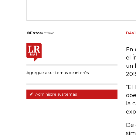
Foto:
Archivo
DAVI
En 
el 
un 
Agregue a sus temas de interés
201
“El
Administre sus temas
obe
la 
exp
De 
sim