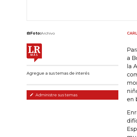
Foto:
Archivo
CAR
Par
a B
la 
Agregue a sus temas de interés
com
mon
niñ
Administre sus temas
en b
Enr
dif
Esp