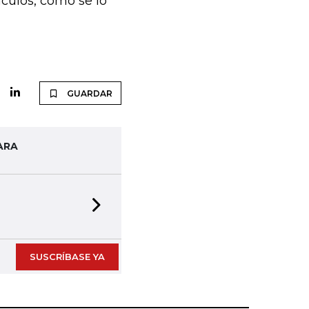
culos, como se lo
GUARDAR
ARA
Next slide
SUSCRÍBASE YA