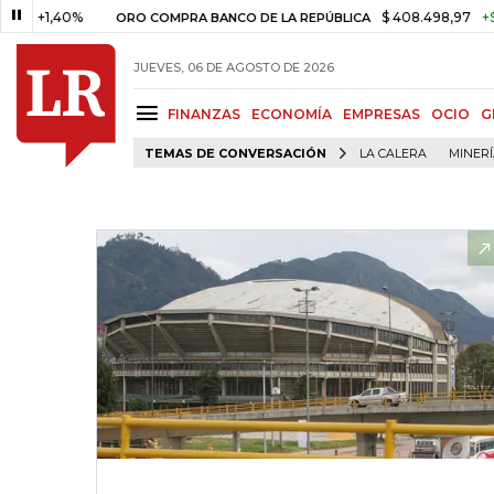
1,40%
$ 408.498,97
+$ 8.753
ORO COMPRA BANCO DE LA REPÚBLICA
JUEVES, 06 DE AGOSTO DE 2026
FINANZAS
ECONOMÍA
EMPRESAS
OCIO
G
TEMAS DE CONVERSACIÓN
LA CALERA
MINER