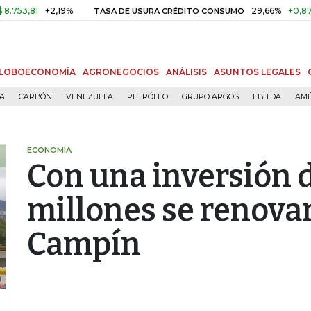
,81
+2,19%
29,66%
+0,87%
+3
TASA DE USURA CRÉDITO CONSUMO
LOBOECONOMÍA
AGRONEGOCIOS
ANÁLISIS
ASUNTOS LEGALES
ÍA
CARBÓN
VENEZUELA
PETRÓLEO
GRUPO ARGOS
EBITDA
AMÉ
ECONOMÍA
Con una inversión 
millones se renovar
Campín