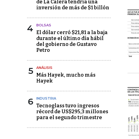
de La Calera tendría una
inversión de más de $1 billón
4
BOLSAS
El dólar cerró $21,81 a la baja
durante el último día hábil
del gobierno de Gustavo
Petro
5
ANÁLISIS
Más Hayek, mucho más
Hayek
6
INDUSTRIA
Tecnoglass tuvo ingresos
récord de US$295,3 millones
para el segundo trimestre