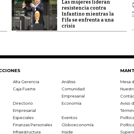
Las mujeres lideran
resistencia contra
Infantino mientras la
Fifa se enfrenta a una
crisis
CCIONES
MANT
Alta Gerencia
Análisis
Mesa d
Caja Fuerte
Comunidad
Nuestr
Empresarial
Contác
Directorio
Economía
Aviso 
Empresarial
Términ
Especiales
Eventos
Políti
Finanzas Personales
Globoeconomía
Polític
Infraestructura
Inside
Superi