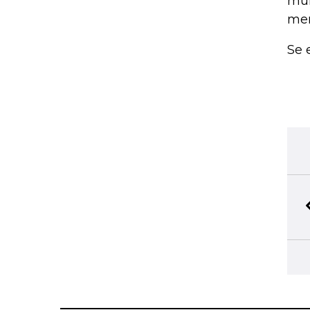
mun
mer
Se 