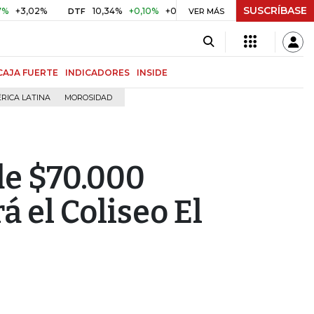
SUSCRÍBASE
,02%
10,34%
+0,10%
+0,98%
$ 416,86
+$ 0,05
+0,0
DTF
VER MÁS
UVR
CAJA FUERTE
INDICADORES
INSIDE
RICA LATINA
MOROSIDAD
de $70.000
á el Coliseo El