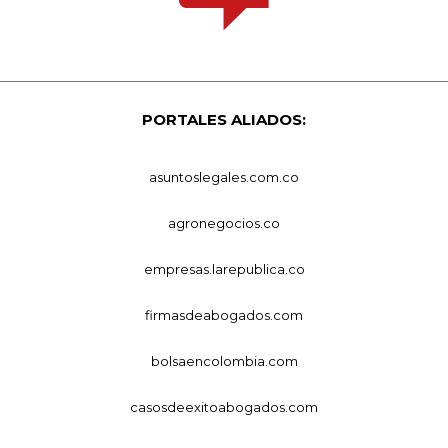
PORTALES ALIADOS:
asuntoslegales.com.co
agronegocios.co
empresas.larepublica.co
firmasdeabogados.com
bolsaencolombia.com
casosdeexitoabogados.com