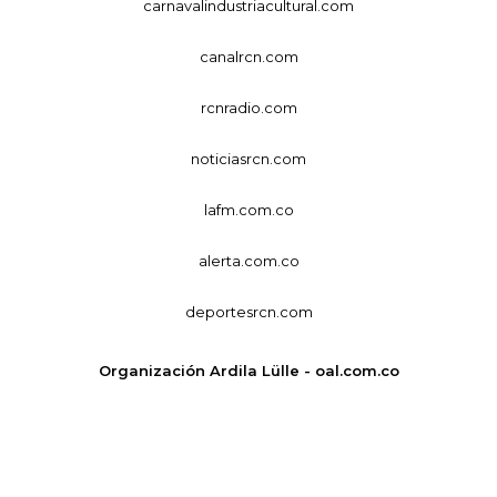
carnavalindustriacultural.com
canalrcn.com
rcnradio.com
noticiasrcn.com
lafm.com.co
alerta.com.co
deportesrcn.com
Organización Ardila Lülle - oal.com.co