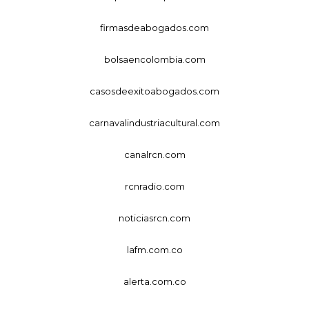
firmasdeabogados.com
bolsaencolombia.com
casosdeexitoabogados.com
carnavalindustriacultural.com
canalrcn.com
rcnradio.com
noticiasrcn.com
lafm.com.co
alerta.com.co