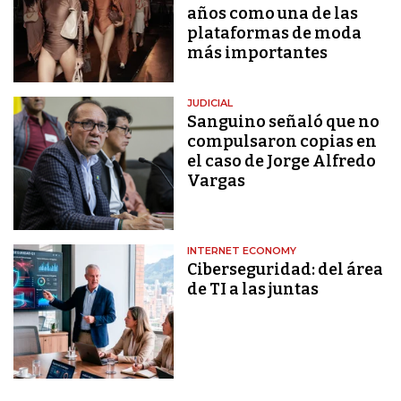
años como una de las
plataformas de moda
más importantes
JUDICIAL
Sanguino señaló que no
compulsaron copias en
el caso de Jorge Alfredo
Vargas
INTERNET ECONOMY
Ciberseguridad: del área
de TI a las juntas