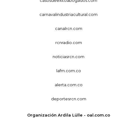
casosdeexitoabogados.com
carnavalindustriacultural.com
canalrcn.com
rcnradio.com
noticiasrcn.com
lafm.com.co
alerta.com.co
deportesrcn.com
Organización Ardila Lülle - oal.com.co