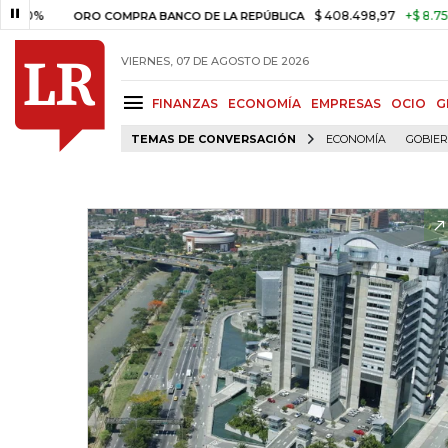
$ 408.498,97
+$ 8.753,81
+2,1
ORO COMPRA BANCO DE LA REPÚBLICA
VIERNES, 07 DE AGOSTO DE 2026
FINANZAS
ECONOMÍA
EMPRESAS
OCIO
G
TEMAS DE CONVERSACIÓN
ECONOMÍA
GOBIE