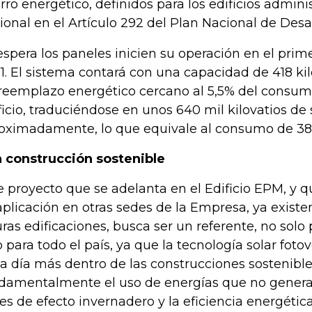
rro energético, definidos para los edificios admini
ional en el Artículo 292 del Plan Nacional de Desar
espera los paneles inicien su operación en el prim
1. El sistema contará con una capacidad de 418 kil
reemplazo energético cercano al 5,5% del consu
ficio, traduciéndose en unos 640 mil kilovatios de 
oximadamente, lo que equivale al consumo de 380
 construcción sostenible
e proyecto que se adelanta en el Edificio EPM, y q
aplicación en otras sedes de la Empresa, ya existe
uras edificaciones, busca ser un referente, no solo
o para todo el país, ya que la tecnología solar foto
a día más dentro de las construcciones sostenibl
damentalmente el uso de energías que no genera
es de efecto invernadero y la eficiencia energética