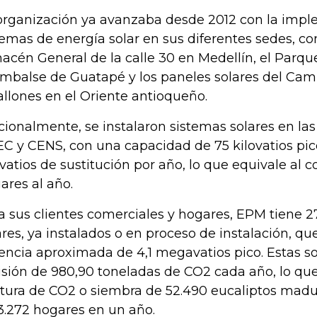
organización ya avanzaba desde 2012 con la imp
temas de energía solar en sus diferentes sedes, co
acén General de la calle 30 en Medellín, el Parqu
embalse de Guatapé y los paneles solares del C
allones en el Oriente antioqueño.
cionalmente, se instalaron sistemas solares en las 
C y CENS, con una capacidad de 75 kilovatios pico
ovatios de sustitución por año, lo que equivale al
ares al año.
a sus clientes comerciales y hogares, EPM tiene 2
ares, ya instalados o en proceso de instalación, q
encia aproximada de 4,1 megavatios pico. Estas so
sión de 980,90 toneladas de CO2 cada año, lo que
tura de CO2 o siembra de 52.490 eucaliptos mad
3.272 hogares en un año.