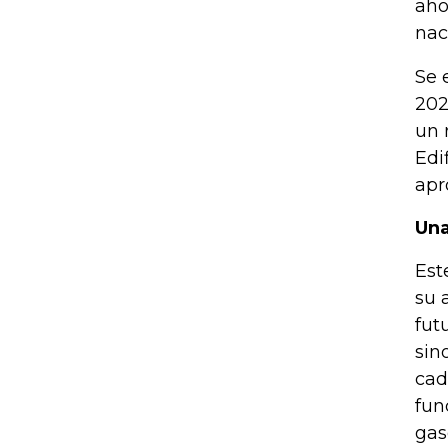
aho
nac
Se 
202
un 
Edi
apr
Una
Est
su 
fut
sin
cad
fun
gas