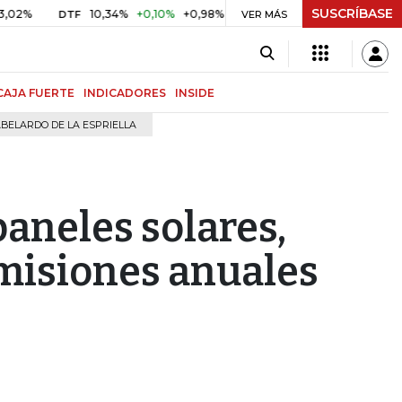
SUSCRÍBASE
10,34%
+0,10%
+0,98%
$ 416,91
+$ 0,05
+0,01%
DTF
UVR
VER MÁS
B
CAJA FUERTE
INDICADORES
INSIDE
BELARDO DE LA ESPRIELLA
paneles solares,
misiones anuales