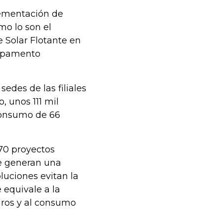
lementación de
mo lo son el
e Solar Flotante en
ampamento
sedes de las filiales
, unos 111 mil
 consumo de 66
70 proyectos
ue generan una
luciones evitan la
 equivale a la
uros y al consumo