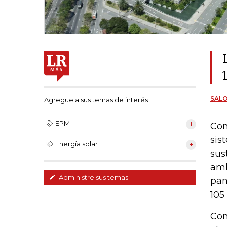
SAL
Agregue a sus temas de interés
EPM
Com
sis
Energía solar
sus
amb
Administre sus temas
pan
105
Con