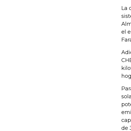
La 
sis
Alm
el 
Far
Adi
CHE
kil
hog
Par
sol
pot
emi
cap
de 