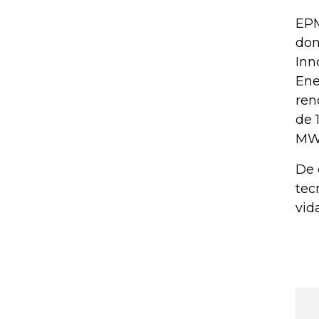
EPM
don
Inn
Ene
ren
de 
MW
De 
tec
vid