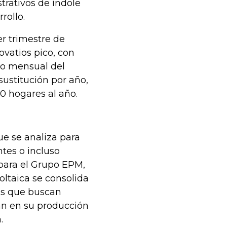
strativos de índole
rollo.
er trimestre de
ovatios pico, con
mo mensual del
sustitución por año,
 hogares al año.
ue se analiza para
ntes o incluso
 para el Grupo EPM,
voltaica se consolida
es que buscan
n en su producción
.