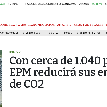
9%
29,66%
+0,87%
+3,02%
TASA DE USURA CRÉDITO CONSUMO
LOBOECONOMÍA
AGRONEGOCIOS
ANÁLISIS
ASUNTOS LEGALES
RNO NACIONAL
GRUPO ARGOS
ODINSA
HOGAR
GRUPO NUTRESA
A
ENERGÍA
Con cerca de 1.040 
EPM reducirá sus e
de CO2