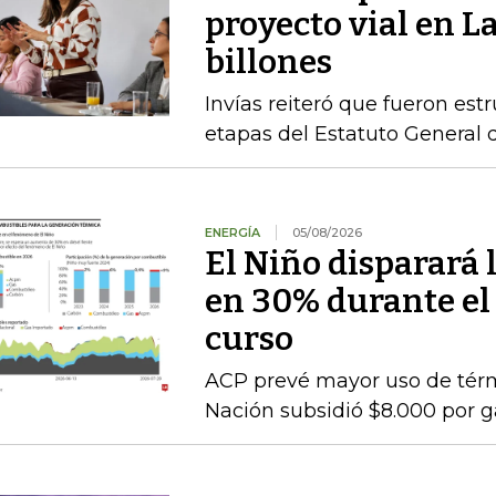
proyecto vial en L
billones
Invías reiteró que fueron est
etapas del Estatuto General 
ENERGÍA
05/08/2026
El Niño disparará 
en 30% durante el
curso
ACP prevé mayor uso de térmi
Nación subsidió $8.000 por g