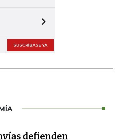
Next slide
SUSCRÍBASE YA
MÍA
nvías defienden