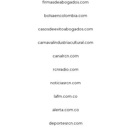
firmasdeabogados.com
bolsaencolombia.com
casosdeexitoabogados.com
carnavalindustriacultural.com
canalrcn.com
rcnradio.com
noticiasrcn.com
lafm.com.co
alerta.com.co
deportesrcn.com