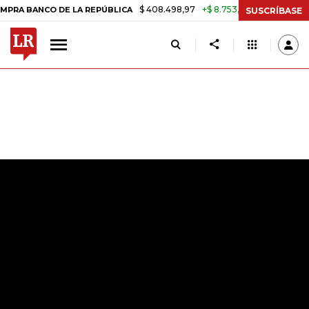
$ 408.498,97
+$ 8.753,81
+2,19%
NCO DE LA REPÚBLICA
TASA DE
SUSCRÍBASE