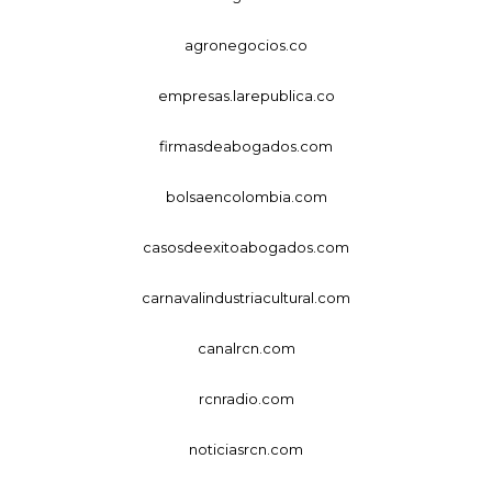
agronegocios.co
empresas.larepublica.co
firmasdeabogados.com
bolsaencolombia.com
casosdeexitoabogados.com
carnavalindustriacultural.com
canalrcn.com
rcnradio.com
noticiasrcn.com