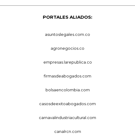
PORTALES ALIADOS:
asuntoslegales.com.co
agronegocios.co
empresas.larepublica.co
firmasdeabogados.com
bolsaencolombia.com
casosdeexitoabogados.com
carnavalindustriacultural.com
canalrcn.com