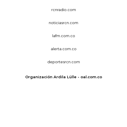
rcnradio.com
noticiasrcn.com
lafm.com.co
alerta.com.co
deportesrcn.com
Organización Ardila Lülle - oal.com.co