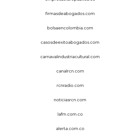
firmasdeabogados.com
bolsaencolombia.com
casosdeexitoabogados.com
carnavalindustriacultural.com
canalrcn.com
rcnradio.com
noticiasrcn.com
lafm.com.co
alerta.com.co