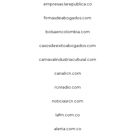
empresas.larepublica.co
firmasdeabogados.com
bolsaencolombia.com
casosdeexitoabogados.com
carnavalindustriacultural.com
canalrcn.com
rcnradio.com
noticiasrcn.com
lafm.com.co
alerta.com.co