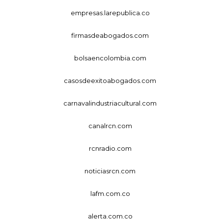
empresas.larepublica.co
firmasdeabogados.com
bolsaencolombia.com
casosdeexitoabogados.com
carnavalindustriacultural.com
canalrcn.com
rcnradio.com
noticiasrcn.com
lafm.com.co
alerta.com.co